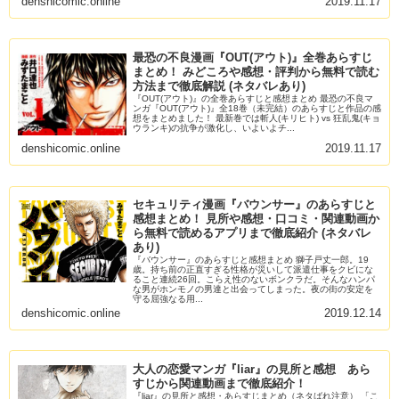
denshicomic.online
2019.11.17
最恐の不良漫画『OUT(アウト)』全巻あらすじ
まとめ！ みどころや感想・評判から無料で読む
方法まで徹底解説 (ネタバレあり)
『OUT(アウト)』の全巻あらすじと感想まとめ 最恐の不良マ
ンガ『OUT(アウト)』全18巻（未完結）のあらすじと作品の感
想をまとめました！ 最新巻では斬人(キリヒト) vs 狂乱鬼(キョ
ウランキ)の抗争が激化し、いよいよチ...
denshicomic.online
2019.11.17
セキュリティ漫画『バウンサー』のあらすじと
感想まとめ！ 見所や感想・口コミ・関連動画か
ら無料で読めるアプリまで徹底紹介 (ネタバレ
あり)
『バウンサー』のあらすじと感想まとめ 獅子戸丈一郎。19
歳。持ち前の正直すぎる性格が災いして派遣仕事をクビにな
ること連続26回。こらえ性のないボンクラだ。そんなハンパ
な男がホンモノの男達と出会ってしまった。夜の街の安定を
守る屈強なる用...
denshicomic.online
2019.12.14
大人の恋愛マンガ『liar』の見所と感想 あら
すじから関連動画まで徹底紹介！
『liar』の見所と感想・あらすじまとめ（ネタばれ注意） 「こ