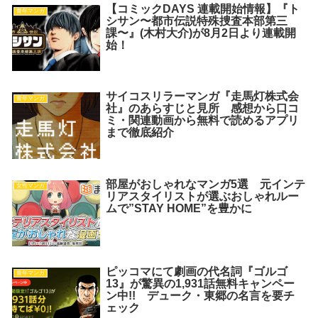
【コミックDAYS 連載開始情報】『ト
青年マンガ
シサン〜都市伝説特殊捜査本部第三
課〜』(木村大介)が8月2日より連載開
始！
サイコスリラーマンガ『走馬灯株式会
青年マンガ
社』のあらすじと見所 感想から口コ
ミ・関連動画から無料で読めるアプリ
まで徹底紹介
部屋がおしゃれなマンガ5選 元インテ
女性マンガ
リアスタイリストが選ぶおしゃれルー
ムで”STAY HOME”を豊かに
ピッコマにて劇画の代名詞『ゴルゴ
青年マンガ
13』が驚異の1,931話無料キャンペー
ン中!! デューク・東郷の名言を要チ
ェック