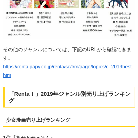
その他のジャンルについては、下記のURLから確認できま
す。
https://renta.papy.co.jp/renta/sc/frm/page/topics/c_2019best.
htm
「Renta！」2019年ジャンル別売り上げランキン
グ
少女漫画売り上げランキング
1位『あせとせっけん』