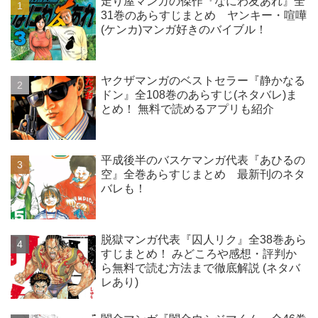
走り屋マンガの傑作『なにわ友あれ』全
31巻のあらすじまとめ ヤンキー・喧嘩
(ケンカ)マンガ好きのバイブル！
ヤクザマンガのベストセラー『静かなる
ドン』全108巻のあらすじ(ネタバレ)ま
とめ！ 無料で読めるアプリも紹介
平成後半のバスケマンガ代表『あひるの
空』全巻あらすじまとめ 最新刊のネタ
バレも！
脱獄マンガ代表『囚人リク』全38巻あら
すじまとめ！ みどころや感想・評判か
ら無料で読む方法まで徹底解説 (ネタバ
レあり)