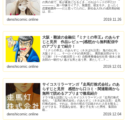
の男の前で、私が素直になるとき…それはベッドの中だけ
――――」第一印象サイアク。無愛想、彼女モチ。まったく
恋愛範囲外――だと思ってたのに。新社会人OLの成田美紗緒
は、目...
denshicomic.online
2019.11.26
大阪・難波の金融伝『ミナミの帝王』のあらす
じと見所 作品レビュー(感想)から無料配信中
のアプリまで紹介！
『ミナミの帝王』のあらすじ（ネタばれ注意） 鬼の住む街、
大阪ミナミ…。十一(トイチ)の高利貸し、萬田銀次郎がキリト
リ三昧! 《十一の銀次郎 1～4》自動車整備会社社長･徳永と銀
次郎の一騎打ち! 逃げる男と追う男、果たして…? ...
denshicomic.online
2019.12.01
サイコスリラーマンガ『走馬灯株式会社』のあ
らすじと見所 感想から口コミ・関連動画から
無料で読めるアプリまで徹底紹介
ドラマ版も話題になったサイコスリラーマンガ『走馬灯株式
会社』 『走馬灯株式会社』のあらすじ（ネタばれ注意） 走馬
灯株式会社。それは、自分の視点で記録された人生を観るこ
とができる、不思議な会社。 妻と子を失った男性、集団自
殺...
denshicomic.online
2019.12.04