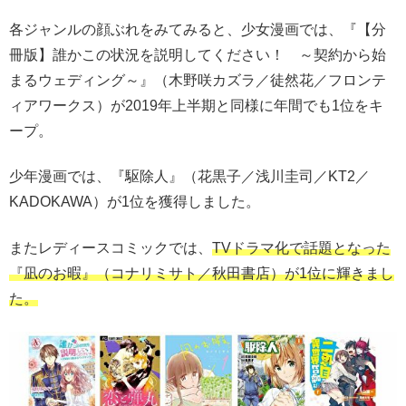
各ジャンルの顔ぶれをみてみると、少女漫画では、『【分
冊版】誰かこの状況を説明してください！ ～契約から始
まるウェディング～』（木野咲カズラ／徒然花／フロンテ
ィアワークス）が2019年上半期と同様に年間でも1位をキ
ープ。
少年漫画では、『駆除人』（花黒子／浅川圭司／KT2／
KADOKAWA）が1位を獲得しました。
またレディースコミックでは、
TVドラマ化で話題となった
『凪のお暇』（コナリミサト／秋田書店）が1位に輝きまし
た。