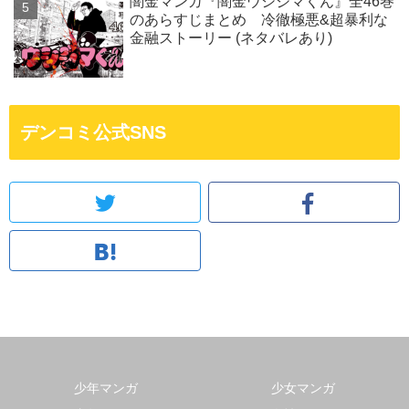
闇金マンガ『闇金ウシジマくん』全46巻
のあらすじまとめ 冷徹極悪&超暴利な
金融ストーリー (ネタバレあり)
デンコミ公式SNS
少年マンガ
少女マンガ