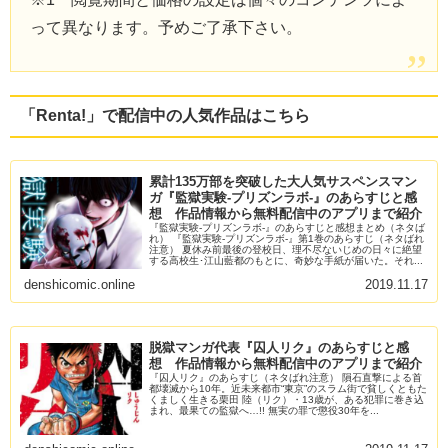
って異なります。予めご了承下さい。
「Renta!」で配信中の人気作品はこちら
累計135万部を突破した大人気サスペンスマン
ガ『監獄実験-プリズンラボ-』のあらすじと感
想 作品情報から無料配信中のアプリまで紹介
『監獄実験-プリズンラボ-』のあらすじと感想まとめ（ネタば
れ） 『監獄実験-プリズンラボ-』第1巻のあらすじ（ネタばれ
注意） 夏休み前最後の登校日、理不尽ないじめの日々に絶望
する高校生･江山藍都のもとに、奇妙な手紙が届いた。それ...
denshicomic.online
2019.11.17
脱獄マンガ代表『囚人リク』のあらすじと感
想 作品情報から無料配信中のアプリまで紹介
『囚人リク』のあらすじ（ネタばれ注意） 隕石直撃による首
都壊滅から10年。近未来都市“東京”のスラム街で貧しくともた
くましく生きる栗田 陸（リク）・13歳が、ある犯罪に巻き込
まれ、最果ての監獄へ…!! 無実の罪で懲役30年を...