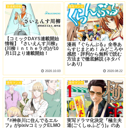
新連載情報
青年マンガ
【コミックDAYS連載開始
情報】『さいえんす川柳』
漫画『ぐらんぶる』全巻あ
(川柳ｉｎｔｈｅラボ)が10
らすじまとめ！ みどころや
月1日より連載開始！
感想・評判から無料で読む
方法まで徹底解説 (ネタバ
レあり)
2020.10.03
2020.08.22
青年マンガ
青年マンガ
『#神奈川に住んでるエル
実写ドラマ化決定『極主夫
フ』がpixivコミックELMO
道(ごくしゅふどう)』のあ