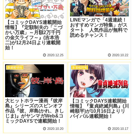
LINEマンガで「4週連続！
【コミックDAYS連載開始
おすすめマンガ特集」がス
情報】『定額制夫の「こづ
タート 人気作品が無料で
かい万歳」～月額2万千円
読めるチャンス！
の金欠ライフ～』(吉本浩
二)が12月24日より連載開
始！
2020.12.25
2020.10.22
新連載情報
新連載情報
大ヒットホラー漫画『彼岸
【コミックDAYS連載開始
島』シリーズのスピンオフ
情報】『童貞絶滅列島』(川
作品『彼、岸島(かれ、きし
崎順平)が10月16日よりリ
じま)』がヤンマガWeb&コ
バイバル連載開始！
ミックDAYSで連載開始！
2020.10.20
2020.10.17