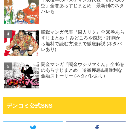
空』全巻あらすじまとめ 最新刊のネタ
バレも！
脱獄マンガ代表『囚人リク』全38巻あら
すじまとめ！ みどころや感想・評判か
ら無料で読む方法まで徹底解説 (ネタバ
レあり)
闇金マンガ『闇金ウシジマくん』全46巻
のあらすじまとめ 冷徹極悪&超暴利な
金融ストーリー (ネタバレあり)
デンコミ公式SNS