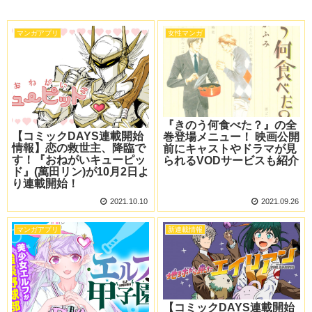
マンガアプリ
女性マンガ
『きのう何食べた？』の全
【コミックDAYS連載開始
巻登場メニュー！ 映画公開
情報】恋の救世主、降臨で
前にキャストやドラマが見
す！『おねがいキューピッ
られるVODサービスも紹介
ド』(萬田リン)が10月2日よ
り連載開始！
2021.10.10
2021.09.26
マンガアプリ
新連載情報
【コミックDAYS連載開始