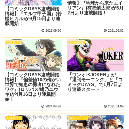
情報】『地球から来たエイ
リアン』(有馬慎太郎)が6月
【コミックDAYS連載開始
2日より連載開始！
情報】『エルフ甲子園』(若
槻ヒカル)が9月15日より連
載開始！
2021.09.20
2021.06.02
新連載情報
新連載情報
【コミックDAYS連載開始
『ワンオペJOKER』が
情報】『偏差値10の俺がい
「週刊モーニング」と「コ
世界で知恵の勇者になれた
ミックDAYS」で1月7日よ
ワケ』(ロリバス/紺乃ユウ
り連載スタート！
キ)が4月16日より連載開
始！
2021.04.26
2021.01.09
新連載情報
キャンペーン