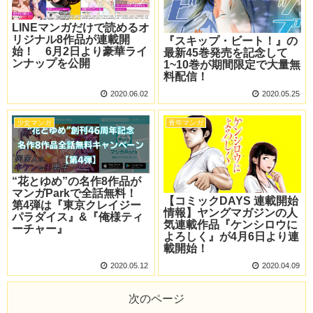
LINEマンガだけで読めるオ
リジナル8作品が連載開
『スキップ・ビート！』の
始！ 6月2日より豪華ライ
最新45巻発売を記念して
ンナップを公開
1~10巻が期間限定で大量無
料配信！
2020.06.02
2020.05.25
少女マンガ
青年マンガ
“花とゆめ”の名作8作品が
マンガParkで全話無料！
【コミックDAYS 連載開始
第4弾は『東京クレイジー
情報】ヤングマガジンの人
パラダイス』&『俺様ティ
気連載作品『ケンシロウに
ーチャー』
よろしく』が4月6日より連
載開始！
2020.05.12
2020.04.09
次のページ