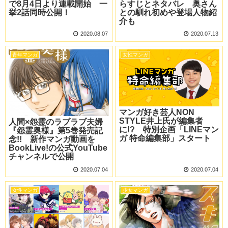
で8月4日より連載開始 一
らすじとネタバレ 奥さん
挙2話同時公開！
との馴れ初めや登場人物紹
介も
2020.08.07
2020.07.13
青年マンガ
女性マンガ
マンガ好き芸人NON
STYLE井上氏が編集者
人間×怨霊のラブラブ夫婦
に!? 特別企画「LINEマン
『怨霊奥様』第5巻発売記
ガ 特命編集部」スタート
念!! 新作マンガ動画を
BookLive!の公式YouTube
チャンネルで公開
2020.07.04
2020.07.04
女性マンガ
少女マンガ