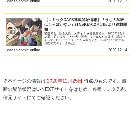
denshicomic.online
2020.12.17
【コミックDAYS連載開始情報】『うちの師匠
はしっぽがない』(TNSK)が12月14日より連載開
始！
猫愛でる、ゆる大奥コメディ！ ★連載開始日：2020年12月
14日（月）より！ ● 作者（著者）：TNSK ● 出版社：講談社
あらすじ(ストーリー) いつか人間を化かしてみたいと夢見る、
豆狸の女の子・まめだ。 ...
denshicomic.online
2020.12.14
※本ページの情報は
2020年12月25日
時点のものです。最
新の配信状況はU-NEXTサイトをはじめ、各種リンク先配
信元サイトにてご確認ください。