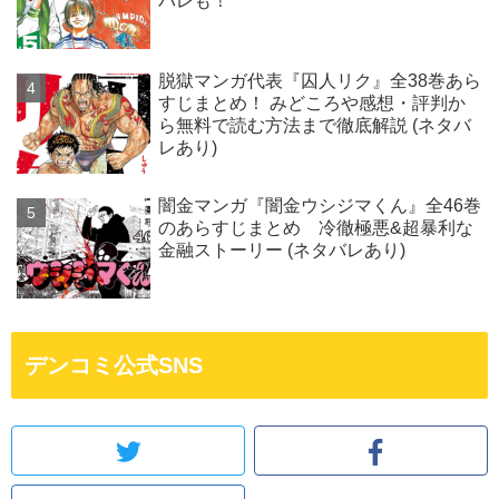
バレも！
脱獄マンガ代表『囚人リク』全38巻あら
すじまとめ！ みどころや感想・評判か
ら無料で読む方法まで徹底解説 (ネタバ
レあり)
闇金マンガ『闇金ウシジマくん』全46巻
のあらすじまとめ 冷徹極悪&超暴利な
金融ストーリー (ネタバレあり)
デンコミ公式SNS