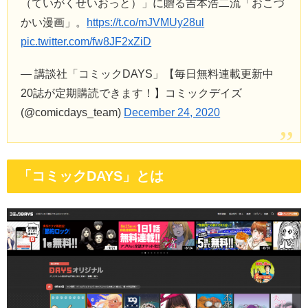
（ていがくせいおっと）」に贈る吉本浩二流「おこづ
かい漫画」。
https://t.co/mJVMUy28ul
pic.twitter.com/fw8JF2xZiD
— 講談社「コミックDAYS」【毎日無料連載更新中
20誌が定期購読できます！】コミックデイズ
(@comicdays_team)
December 24, 2020
「コミックDAYS」とは