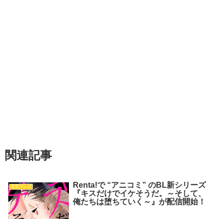
関連記事
Renta!で “アニコミ” のBL新シリーズ
女性マンガ
『キスだけでイケそうだ。～そして、
俺たちは堕ちていく～』が配信開始！