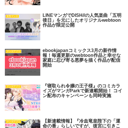
LINEマンガでDISH//の人気楽曲「五明
女性マンガ
後日」を元にしたオリジナルwebtoon
作品が限定公開
ebookjapanコミックス3月の新作情
マンガアプリ
報！毎週更新のwebtoon作品と幸せな
家庭に忍び寄る悪夢を描く作品が配信
開始
『寝取られ令嬢の王子様』のコミカラ
マンガアプリ
イズがマンガParkで新連載開始！ コイ
ン配布のキャンペーンも同時実施
【新連載情報】『冷血竜皇陛下の「運
マンガアプリ
命の番」らしいですが、後宮に引きこ