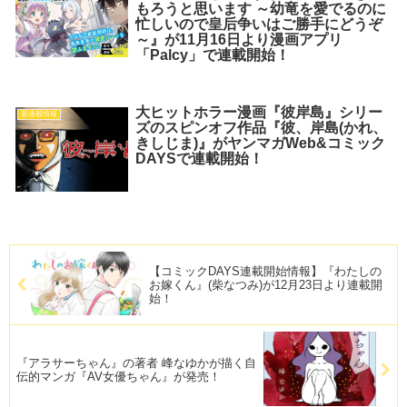
もろうと思います ～幼竜を愛でるのに
忙しいので皇后争いはご勝手にどうぞ
～』が11月16日より漫画アプリ
「Palcy」で連載開始！
大ヒットホラー漫画『彼岸島』シリー
新連載情報
ズのスピンオフ作品『彼、岸島(かれ、
きしじま)』がヤンマガWeb&コミック
DAYSで連載開始！
【コミックDAYS連載開始情報】『わたしの
お嫁くん』(柴なつみ)が12月23日より連載開
始！
『アラサーちゃん』の著者 峰なゆかが描く自
伝的マンガ『AV女優ちゃん』が発売！