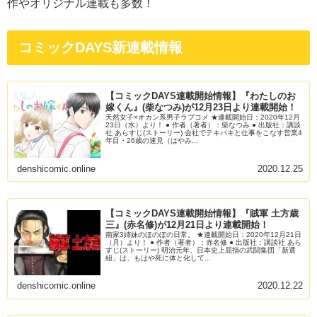
作やオリジナル連載も多数！
コミックDAYS新連載情報
【コミックDAYS連載開始情報】『わたしのお
嫁くん』(柴なつみ)が12月23日より連載開始！
天然女子×オカン系男子ラブコメ ★連載開始日：2020年12月
23日（水）より！ ● 作者（著者）：柴なつみ ● 出版社：講談
社 あらすじ(ストーリー) 会社でテキパキと仕事をこなす営業4
年目・26歳の速見（はやみ...
denshicomic.online
2020.12.25
【コミックDAYS連載開始情報】『賊軍 土方歳
三』(赤名修)が12月21日より連載開始！
南家3姉妹のほのぼの日常。 ★連載開始日：2020年12月21日
（月）より！ ● 作者（著者）：赤名修 ● 出版社：講談社 あら
すじ(ストーリー) 明治元年、日本史上屈指の武闘集団「新選
組」は、もはや死に体と化して...
denshicomic.online
2020.12.22