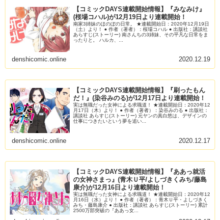
【コミックDAYS連載開始情報】『みなみけ』
(桜場コハル)が12月19日より連載開始！
南家3姉妹のほのぼの日常。 ★連載開始日：2020年12月19日
（土）より！ ● 作者（著者）：桜場コハル ● 出版社：講談社
あらすじ(ストーリー) 南さんちの3姉妹、その平凡な日常をま
ったりと。 ハルカ、...
denshicomic.online
2020.12.19
【コミックDAYS連載開始情報】『刷ったもん
だ！』(染谷みのる)が12月17日より連載開始！
実は無職だった女神による求職道！ ★連載開始日：2020年12
月17日（木）より！ ● 作者（著者）：染谷みのる ● 出版社：
講談社 あらすじ(ストーリー) 元ヤンの真白悠は、デザインの
仕事につきたいという夢を追い...
denshicomic.online
2020.12.17
【コミックDAYS連載開始情報】『ああっ就活
の女神さまっ』(青木Ｕ平/よしづきくみち/藤島
康介)が12月16日より連載開始！
実は無職だった女神による求職道！ ★連載開始日：2020年12
月16日（水）より！ ● 作者（著者）：青木Ｕ平・よしづきく
みち・藤島康介 ● 出版社：講談社 あらすじ(ストーリー) 累計
2500万部突破の『ああっ女...