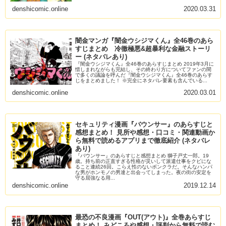
denshicomic.online
2020.03.31
闇金マンガ『闇金ウシジマくん』全46巻のあら
すじまとめ 冷徹極悪&超暴利な金融ストーリ
ー (ネタバレあり)
『闇金ウシジマくん』全46巻のあらすじまとめ 2019年3月に
惜しまれながらも完結し、その終わり方についてファンの間
で多くの議論を呼んだ『闇金ウシジマくん』全46巻のあらす
じをまとめました！ ※完全にネタバレ要素も含んでいる...
denshicomic.online
2020.03.01
セキュリティ漫画『バウンサー』のあらすじと
感想まとめ！ 見所や感想・口コミ・関連動画か
ら無料で読めるアプリまで徹底紹介 (ネタバレ
あり)
『バウンサー』のあらすじと感想まとめ 獅子戸丈一郎。19
歳。持ち前の正直すぎる性格が災いして派遣仕事をクビにな
ること連続26回。こらえ性のないボンクラだ。そんなハンパ
な男がホンモノの男達と出会ってしまった。夜の街の安定を
守る屈強なる用...
denshicomic.online
2019.12.14
最恐の不良漫画『OUT(アウト)』全巻あらすじ
まとめ！ みどころや感想・評判から無料で読む