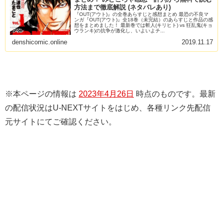
方法まで徹底解説 (ネタバレあり)
『OUT(アウト)』の全巻あらすじと感想まとめ 最恐の不良マ
ンガ『OUT(アウト)』全18巻（未完結）のあらすじと作品の感
想をまとめました！ 最新巻では斬人(キリヒト) vs 狂乱鬼(キョ
ウランキ)の抗争が激化し、いよいよチ...
denshicomic.online
2019.11.17
※本ページの情報は
2023年4月26日
時点のものです。最新
の配信状況はU-NEXTサイトをはじめ、各種リンク先配信
元サイトにてご確認ください。