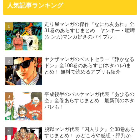
人気記事ランキング
走り屋マンガの傑作『なにわ友あれ』全
31巻のあらすじまとめ ヤンキー・喧嘩
(ケンカ)マンガ好きのバイブル！
ヤクザマンガのベストセラー『静かなる
ドン』全108巻のあらすじ(ネタバレ)ま
とめ！ 無料で読めるアプリも紹介
平成後半のバスケマンガ代表『あひるの
空』全巻あらすじまとめ 最新刊のネタ
バレも！
脱獄マンガ代表『囚人リク』全38巻あら
すじまとめ！ みどころや感想・評判か