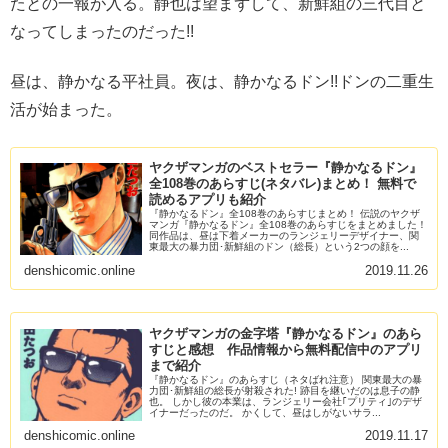
たとの一報が入る。静也は望まずして、新鮮組の三代目と
なってしまったのだった!!
昼は、静かなる平社員。夜は、静かなるドン!!ドンの二重生
活が始まった。
ヤクザマンガのベストセラー『静かなるドン』
全108巻のあらすじ(ネタバレ)まとめ！ 無料で
読めるアプリも紹介
『静かなるドン』全108巻のあらすじまとめ！ 伝説のヤクザ
マンガ『静かなるドン』全108巻のあらすじをまとめました！
同作品は、昼は下着メーカーのランジェリーデザイナー、関
東最大の暴力団･新鮮組のドン（総長）という2つの顔を...
denshicomic.online
2019.11.26
ヤクザマンガの金字塔『静かなるドン』のあら
すじと感想 作品情報から無料配信中のアプリ
まで紹介
『静かなるドン』のあらすじ（ネタばれ注意） 関東最大の暴
力団･新鮮組の総長が射殺された! 跡目を継いだのは息子の静
也。 しかし彼の本業は、ランジェリー会社｢プリティ｣のデザ
イナーだったのだ。 かくして、昼はしがないサラ...
denshicomic.online
2019.11.17