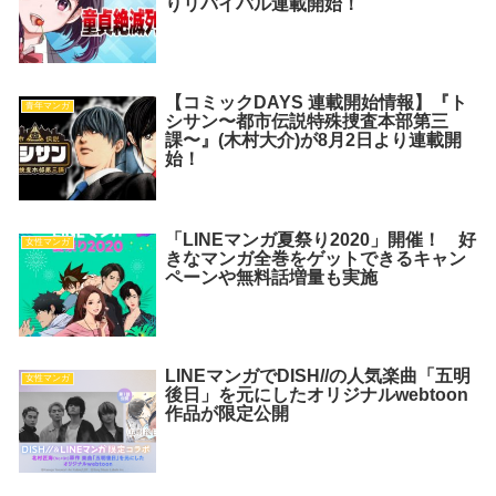
りリバイバル連載開始！
【コミックDAYS 連載開始情報】『ト
青年マンガ
シサン〜都市伝説特殊捜査本部第三
課〜』(木村大介)が8月2日より連載開
始！
「LINEマンガ夏祭り2020」開催！ 好
女性マンガ
きなマンガ全巻をゲットできるキャン
ペーンや無料話増量も実施
LINEマンガでDISH//の人気楽曲「五明
女性マンガ
後日」を元にしたオリジナルwebtoon
作品が限定公開