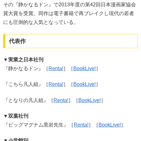
その『静かなるドン』で2013年度の第42回日本漫画家協会
賞大賞を受賞。同作は電子書籍で再ブレイクし現代の若者
にも圧倒的な人気となっている。
代表作
▼実業之日本社刊
『静かなるドン』［
Renta!
］［
BookLive!
］
『こちら凡人組』［
Renta!
］［
BookLive!
］
『となりの凡人組』［
Renta!
］［
BookLive!
］
▼双葉社刊
『ビッグマグナム黒岩先生』［
Renta!
］［
BookLive!
］
▼小学館刊