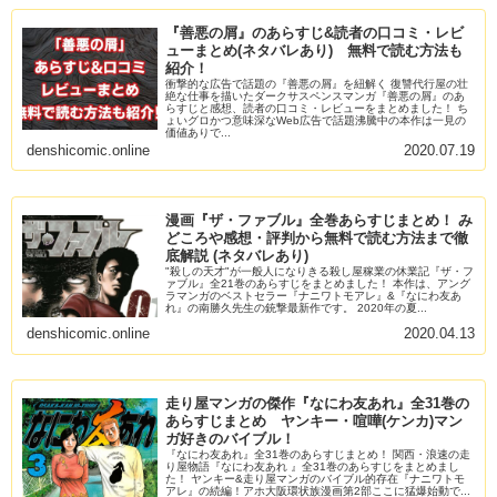
『善悪の屑』のあらすじ&読者の口コミ・レビ
ューまとめ(ネタバレあり) 無料で読む方法も
紹介！
衝撃的な広告で話題の『善悪の屑』を紐解く 復讐代行屋の壮
絶な仕事を描いたダークサスペンスマンガ『善悪の屑』のあ
らすじと感想、読者の口コミ・レビューをまとめました！ ち
ょいグロかつ意味深なWeb広告で話題沸騰中の本作は一見の
価値ありで...
denshicomic.online
2020.07.19
漫画『ザ・ファブル』全巻あらすじまとめ！ み
どころや感想・評判から無料で読む方法まで徹
底解説 (ネタバレあり)
"殺しの天才"が一般人になりきる殺し屋稼業の休業記『ザ・フ
ァブル』全21巻のあらすじをまとめました！ 本作は、アング
ラマンガのベストセラー『ナニワトモアレ』&『なにわ友あ
れ』の南勝久先生の銃撃最新作です。 2020年の夏...
denshicomic.online
2020.04.13
走り屋マンガの傑作『なにわ友あれ』全31巻の
あらすじまとめ ヤンキー・喧嘩(ケンカ)マン
ガ好きのバイブル！
『なにわ友あれ』全31巻のあらすじまとめ！ 関西・浪速の走
り屋物語『なにわ友あれ 』全31巻のあらすじをまとめまし
た！ ヤンキー&走り屋マンガのバイブル的存在『ナニワトモ
アレ』の続編！アホ大阪環状族漫画第2部ここに猛爆始動で...