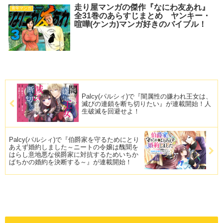
走り屋マンガの傑作『なにわ友あれ』
青年マンガ
全31巻のあらすじまとめ ヤンキー・
喧嘩(ケンカ)マンガ好きのバイブル！
Palcy(パルシィ)で『闇属性の嫌われ王女は、
滅びの連鎖を断ち切りたい』が連載開始！人
生破滅を回避せよ！
Palcy(パルシィ)で『伯爵家を守るためにとり
あえず婚約しました～ニートの令嬢は醜聞を
はらし意地悪な侯爵家に対抗するためいちか
ばちかの婚約を決断する～』が連載開始！