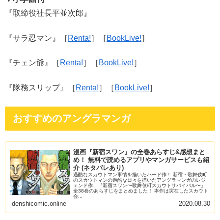
『取締役社長平並次郎』
『サラ忍マン』［
Renta!
］［
BookLive!
］
『チェン爺』［
Renta!
］［
BookLive!
］
『隊務スリップ』［
Renta!
］［
BookLive!
］
おすすめのアングラマンガ
漫画『新宿スワン』の全巻あらすじ&感想まと
め！ 無料で読めるアプリやマンガサービスも紹
介 (ネタバレあり)
過酷なスカウトマン事情を描いたハード作！ 新宿・歌舞伎町
のスカウトマンの過酷な日々を描いたアングラマンガのレジ
ェンド作、『新宿スワン〜歌舞伎町スカウトサバイバル〜』
全38巻のあらすじをまとめました！ 本作は実在したスカウト
会...
denshicomic.online
2020.08.30