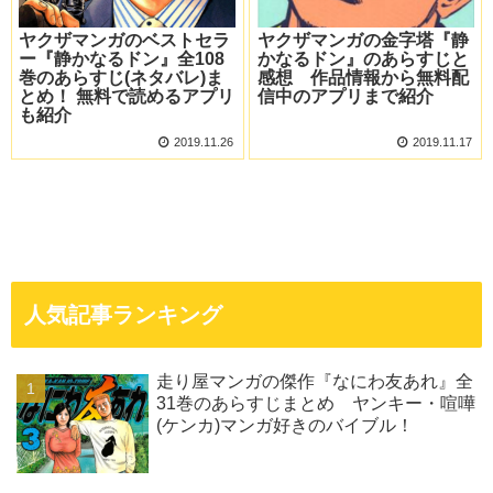
ヤクザマンガのベストセラ
ヤクザマンガの金字塔『静
ー『静かなるドン』全108
かなるドン』のあらすじと
巻のあらすじ(ネタバレ)ま
感想 作品情報から無料配
とめ！ 無料で読めるアプリ
信中のアプリまで紹介
も紹介
2019.11.26
2019.11.17
人気記事ランキング
走り屋マンガの傑作『なにわ友あれ』全
31巻のあらすじまとめ ヤンキー・喧嘩
(ケンカ)マンガ好きのバイブル！