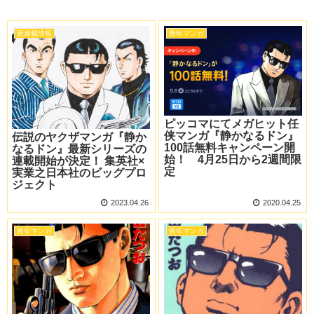
新連載情報
青年マンガ
ピッコマにてメガヒット任
侠マンガ『静かなるドン』
伝説のヤクザマンガ『静か
100話無料キャンペーン開
なるドン』最新シリーズの
始！ 4月25日から2週間限
連載開始が決定！ 集英社×
定
実業之日本社のビッグプロ
ジェクト
2023.04.26
2020.04.25
青年マンガ
青年マンガ