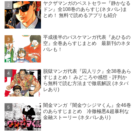
ヤクザマンガのベストセラー『静かなる
ドン』全108巻のあらすじ(ネタバレ)ま
とめ！ 無料で読めるアプリも紹介
平成後半のバスケマンガ代表『あひるの
空』全巻あらすじまとめ 最新刊のネタ
バレも！
脱獄マンガ代表『囚人リク』全38巻あら
すじまとめ！ みどころや感想・評判か
ら無料で読む方法まで徹底解説 (ネタバ
レあり)
闇金マンガ『闇金ウシジマくん』全46巻
のあらすじまとめ 冷徹極悪&超暴利な
金融ストーリー (ネタバレあり)