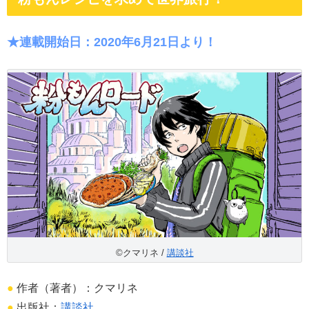
★連載開始日：2020年6月21日より！
©クマリネ /
講談社
●
作者（著者）：クマリネ
●
出版社：
講談社