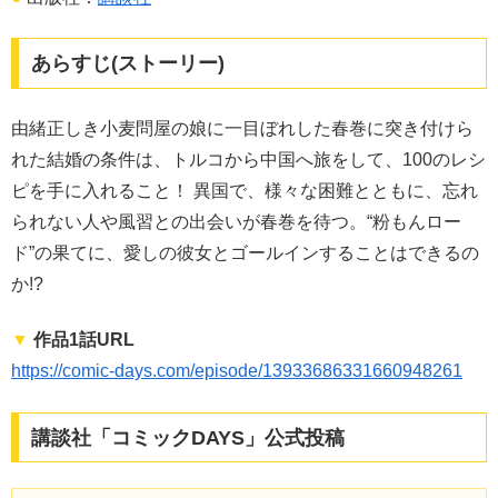
あらすじ(ストーリー)
由緒正しき小麦問屋の娘に一目ぼれした春巻に突き付けら
れた結婚の条件は、トルコから中国へ旅をして、100のレシ
ピを手に入れること！ 異国で、様々な困難とともに、忘れ
られない人や風習との出会いが春巻を待つ。“粉もんロー
ド”の果てに、愛しの彼女とゴールインすることはできるの
か!?
▼
作品1話URL
https://comic-days.com/episode/13933686331660948261
講談社「コミックDAYS」公式投稿