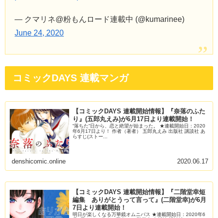
— クマリネ@粉もんロード連載中 (@kumarinee)
June 24, 2020
コミックDAYS 連載マンガ
【コミックDAYS 連載開始情報】『奈落のふた
り』(五郎丸えみ)が6月17日より連載開始！
“落ちた“日から、恋と絶望が始まった。 ★連載開始日：2020
年6月17日より！ 作者（著者） 五郎丸えみ 出版社 講談社 あ
らすじ(ストー...
denshicomic.online
2020.06.17
【コミックDAYS 連載開始情報】『二階堂幸短
編集 ありがとうって言って』(二階堂幸)が6月
7日より連載開始！
明日が楽しくなる万華鏡オムニバス ★連載開始日：2020年6