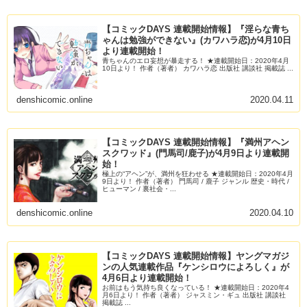
【コミックDAYS 連載開始情報】『淫らな青ち
ゃんは勉強ができない』(カワハラ恋)が4月10日
より連載開始！
青ちゃんのエロ妄想が暴走する！ ★連載開始日：2020年4月
10日より！ 作者（著者） カワハラ恋 出版社 講談社 掲載誌 ...
denshicomic.online
2020.04.11
【コミックDAYS 連載開始情報】『満州アヘン
スクワッド』(門馬司/鹿子)が4月9日より連載開
始！
極上の“アヘン”が、満州を狂わせる ★連載開始日：2020年4月
9日より！ 作者（著者） 門馬司 / 鹿子 ジャンル 歴史・時代 /
ヒューマン / 裏社会・...
denshicomic.online
2020.04.10
【コミックDAYS 連載開始情報】ヤングマガジ
ンの人気連載作品『ケンシロウによろしく』が
4月6日より連載開始！
お前はもう気持ち良くなっている！ ★連載開始日：2020年4
月6日より！ 作者（著者） ジャスミン・ギュ 出版社 講談社
掲載誌 ...