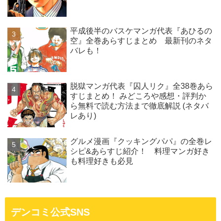
平成後半のバスケマンガ代表『あひるの
空』全巻あらすじまとめ 最新刊のネタ
バレも！
脱獄マンガ代表『囚人リク』全38巻あら
すじまとめ！ みどころや感想・評判か
ら無料で読む方法まで徹底解説 (ネタバ
レあり)
グルメ漫画『クッキングパパ』の全巻レ
シピ&あらすじ紹介！ 料理マンガ好き
も料理好きも必見
デンコミ公式SNS