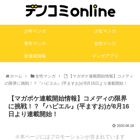
少年マンガ
少女マンガ
青年マンガ
女性マンガ
新連載情報
マンガアプリ
ホーム
女性マンガ
【マガポケ連載開始情報】コメディ
の限界に挑戦！？『ハピエル』(平ますお)が8月16日より連載開始！
【マガポケ連載開始情報】コメディの限界
に挑戦！？『ハピエル』(平ますお)が8月16
日より連載開始！
2020.08.18
※本ページにはプロモーションが含まれています