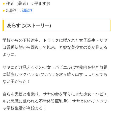
●
作者（著者）：平ますお
●
出版社：
講談社
あらすじ(ストーリー)
学校からの下校途中、トラックに轢かれた女子高生・サヤ
は昏睡状態から回復して以来、奇妙な美少女の姿が見える
ように。
サヤにだけ見えるその少女・ハピエルは学校内を好き放題
に闊歩しセクハラ＆パワハラを次々繰り出す……とんでも
ない子だった！
自らを天使と名乗り、サヤの命を守りにきた少女・ハピエ
ルと悪魔に狙われる不幸体質巨乳JK・サヤとのハチャメチ
ャ学校生活が今始まる！