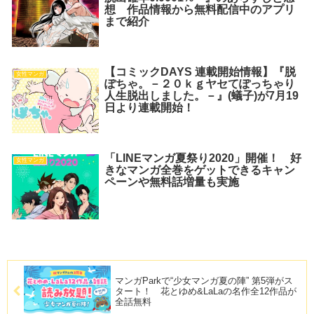
想 作品情報から無料配信中のアプリ
まで紹介
【コミックDAYS 連載開始情報】『脱
女性マンガ
ぽちゃ。－２０ｋｇヤセてぽっちゃり
人生脱出しました。－』(蟻子)が7月19
日より連載開始！
「LINEマンガ夏祭り2020」開催！ 好
女性マンガ
きなマンガ全巻をゲットできるキャン
ペーンや無料話増量も実施
マンガParkで“少女マンガ夏の陣” 第5弾がス
タート！ 花とゆめ&LaLaの名作全12作品が
全話無料