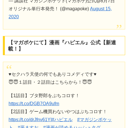
— 講談社 マガジンポケット(マガポケ)公式@8月7日
オリジナル単行本発売！ (@magapoke)
August 15,
2020
【マガポケにて】漫画『ハピエル』公式【新連
載！】
♥セクハラ天使の何でもありコメディです♥
😇😇１話目・２話目はこちらから！😇😇
【1話目】ブタ野郎をぶちコロす！
https://t.co/DGB7OA9ufm
【2話目】ゲーム機買わないやつはぶちコロす！
https://t.co/drJfnv61YI
#ハピエル
#マガジンポケッ
ト
#平ますお
#漫画が読めるハッシュタグ