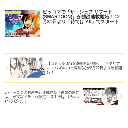
ピッコマで『ザ・シェフ リブート
マンガアプリ
(SMARTOON)』が独占連載開始！ 12
月31日より「待てば￥0」でスタート
【コミックDAYS連載開始情報】『マテリア
ル・パズル』(土塚理弘)が2月22日より連載開
始！
めちゃコミの独占先行連載作品『復讐の未亡
人』が実写ドラマ化決定！ 3月9日よりParavi
(パラビ) にて