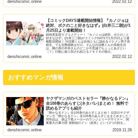
denshicomic.online
2022.02.12
【コミックDAYS連載開始情報】『カノジョは
絶対、ボクのこと好きなはず』(白井三二朗)が1
月25日より連載開始！
純情系妄想ラブコメディー！『カノジョは絶対、ボクのこと
好きなはず』(白井三二朗)がコミックDAYSで1月25日より連
載配信開始！ 刈須磨くんは自他ともに認めるイケメン男子高
校生。でも交際経験はゼロ。そんな刈須磨くんの高校生活
は、隣の席の半井さんのどこか不思議でちょっとあざとい
（？）行動に振り回され続けるドキドキの毎日。
denshicomic.online
2022.02.12
おすすめマンガ情報
ヤクザマンガのベストセラー『静かなるドン』
全108巻のあらすじ(ネタバレ)まとめ！ 無料で
読めるアプリも紹介
『静かなるドン』全108巻のあらすじまとめ！ 伝説のヤクザ
マンガ『静かなるドン』全108巻のあらすじをまとめました！
同作品は、昼は下着メーカーのランジェリーデザイナー、関
東最大の暴力団･新鮮組のドン（総長）という2つの顔を...
denshicomic.online
2019.11.26