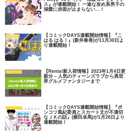
ス』が連載開始！ 一途な攻め系男子の
溺愛に赤面が止まらない…！
【コミックDAYS連載開始情報】『こ
新連載情報
はる はる！』(新井春巻)が11月30日よ
り連載開始！
【Renta!新入荷情報】2023年1月4日更
マンガアプリ
新分 – 人気のティーンズラブから異世
界グルメファンタジーまで
【コミックDAYS連載開始情報】『ポ
マンガアプリ
ンコツ風紀委員とスカート丈が不適切
なＪＫの話』(横田卓馬)が1月26日より
連載開始！