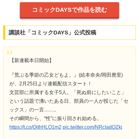
コミックDAYSで作品を読む
講談社「コミックDAYS」公式投稿
【新連載本日開始】
『荒ぶる季節の乙女どもよ。』(絵本奈央/岡田麿里)
が、2月25日より連載配信スタート！
文芸部に所属する女子5人。「死ぬ前にしたいこと」
という話題で沸いたある日、部員の一人が投じた「セ
ックス」の一言……。
その瞬間から、“性”に振り回され始める。
https://t.co/QithHLO1m2
pic.twitter.com/NRcIadQZkj