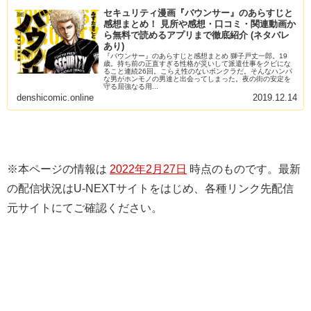
セキュリティ漫画『バウンサー』のあらすじと
感想まとめ！ 見所や感想・口コミ・関連動画か
ら無料で読めるアプリまで徹底紹介 (ネタバレ
あり)
『バウンサー』のあらすじと感想まとめ 獅子戸丈一郎。19
歳。持ち前の正直すぎる性格が災いして派遣仕事をクビにな
ること連続26回。こらえ性のないボンクラだ。そんなハンパ
な男がホンモノの男達と出会ってしまった。夜の街の安定を
守る屈強なる用...
denshicomic.online
2019.12.14
※本ページの情報は
2022年2月27日
時点のものです。最新
の配信状況はU-NEXTサイトをはじめ、各種リンク先配信
元サイトにてご確認ください。