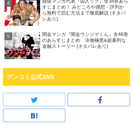
脱獄マンガ代表『囚人リク』全38巻あら
すじまとめ！ みどころや感想・評判か
ら無料で読む方法まで徹底解説 (ネタバ
レあり)
闇金マンガ『闇金ウシジマくん』全46巻
のあらすじまとめ 冷徹極悪&超暴利な
金融ストーリー (ネタバレあり)
デンコミ公式SNS