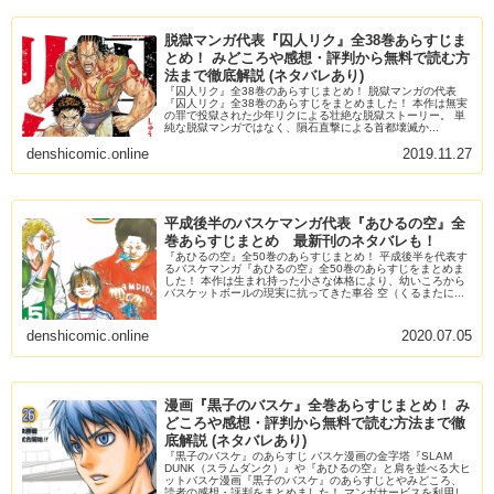
脱獄マンガ代表『囚人リク』全38巻あらすじま
とめ！ みどころや感想・評判から無料で読む方
法まで徹底解説 (ネタバレあり)
『囚人リク』全38巻のあらすじまとめ！ 脱獄マンガの代表
『囚人リク』全38巻のあらすじをまとめました！ 本作は無実
の罪で投獄された少年リクによる壮絶な脱獄ストーリー。 単
純な脱獄マンガではなく、隕石直撃による首都壊滅か...
denshicomic.online
2019.11.27
平成後半のバスケマンガ代表『あひるの空』全
巻あらすじまとめ 最新刊のネタバレも！
『あひるの空』全50巻のあらすじまとめ！ 平成後半を代表す
るバスケマンガ『あひるの空』全50巻のあらすじをまとめま
した！ 本作は生まれ持った小さな体格により、幼いころから
バスケットボールの現実に抗ってきた車谷 空（くるまたに...
denshicomic.online
2020.07.05
漫画『黒子のバスケ』全巻あらすじまとめ！ み
どころや感想・評判から無料で読む方法まで徹
底解説 (ネタバレあり)
『黒子のバスケ』のあらすじ バスケ漫画の金字塔『SLAM
DUNK（スラムダンク）』や『あひるの空』と肩を並べる大ヒ
ットバスケ漫画『黒子のバスケ』のあらすじとやみどころ、
読者の感想・評判をまとめました！ マンガサービスを利用し