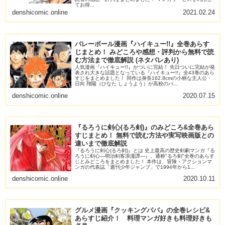
てお得...
denshicomic.online
2021.02.24
バレーボール漫画『ハイキュー!!』全巻あらす
じまとめ！ みどころや感想・評判から無料で読
む方法まで徹底解説 (ネタバレあり)
人気漫画『ハイキュー!!』がついに完結！ 先日ついに完結が発
表され大きな話題となっている『ハイキュー!!』全43巻のあら
すじをまとめました！ 同作は身長162.8cmの小柄な主人公・
日向 翔陽（ひなた しょうよう）が高校のバ...
denshicomic.online
2020.07.15
『るろうに剣心(るろ剣)』のみどころ&全巻あら
すじまとめ！ 無料で読む方法や実写映画版との
違いまで徹底解説
『るろうに剣心(るろ剣)』とは 史上最高の歴史剣劇マンガ『る
ろうに剣心―明治剣客浪漫譚―』、通称"るろ剣"全巻のあらす
じとみどころをまとめました！ 本作は、冒険・アクションマ
ンガの代表誌「週刊少年ジャンプ」で1994年から1...
denshicomic.online
2020.10.11
グルメ漫画『クッキングパパ』の全巻レシピ&
あらすじ紹介！ 料理マンガ好きも料理好きも