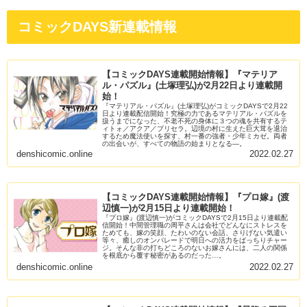
コミックDAYS新連載情報
【コミックDAYS連載開始情報】『マテリア
ル・パズル』(土塚理弘)が2月22日より連載開
始！
『マテリアル・パズル』(土塚理弘)がコミックDAYSで2月22
日より連載配信開始！究極の力であるマテリアル・パズルを
扱うまでになった、不老不死の身体に３つの魂を共有するテ
ィトォ／アクア／プリセラ。辺境の村に生えた巨大茸を退治
するため魔法使いを探す、村一番の強者・少年ミカゼ。両者
の出会いが、すべての物語の始まりとなる―。
denshicomic.online
2022.02.27
【コミックDAYS連載開始情報】『プロ嫁』(渡
辺慎一)が2月15日より連載開始！
『プロ嫁』(渡辺慎一)がコミックDAYSで2月15日より連載配
信開始！中間管理職の周平さんは会社でどんなにストレスを
ためても、嫁の笑顔、たわいのない会話、さりげない気遣い
等々、癒しのオンパレードで明日への活力をばっちりチャー
ジ。そんな非の打ちどころのないお嫁さんには、二人の関係
を根底から覆す秘密があるのだった…。
denshicomic.online
2022.02.27