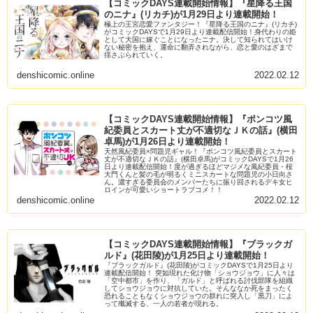
【コミックDAYS連載開始情報】『星降る王国
のニナ』(リカチ)が1月29日より連載開始！
極上の王宮恋愛ファンタジー！『星降る王国のニナ』(リカチ)
がコミックDAYSで1月29日より連載配信開始！身代わりの姫
として大国に嫁ぐことになったニナ。決して知られてはいけ
ない秘密を抱え、運命に翻弄されながら、恋と愛のはざまで
揺さぶられていく。
denshicomic.online
2022.02.12
【コミックDAYS連載開始情報】『ポンコツ風
紀委員とスカート丈が不適切なＪＫの話』(横田
卓馬)が1月26日より連載開始！
天然風紀委員×問題児ギャル！『ポンコツ風紀委員とスカート
丈が不適切なＪＫの話』(横田卓馬)がコミックDAYSで1月26
日より連載配信開始！度が過ぎるほどマジメな風紀委員・桜
大門くんと髪の毛が明るくミニスカートな問題児の小日向さ
ん。濃すぎる委員会のメンバーたちに振り回されるデキ女ヒ
ロインが可愛いショートラブコメ！！
denshicomic.online
2022.02.12
【コミックDAYS連載開始情報】『ブラックガ
ルド』(花田陵)が1月25日より連載開始！
『ブラックガルド』(花田陵)がコミックDAYSで1月25日より
連載配信開始！ 突如現れた化け物「ショウジョウ」に人々は
「空中都市」を作り、「ガルド」と呼ばれる討伐部隊を組織
してショウジョウに対抗していた。そんななか死をまったく
恐れることもなくショウジョウの群れに突入し「黒刀」によ
って殲滅する、一人の若者が現れる。