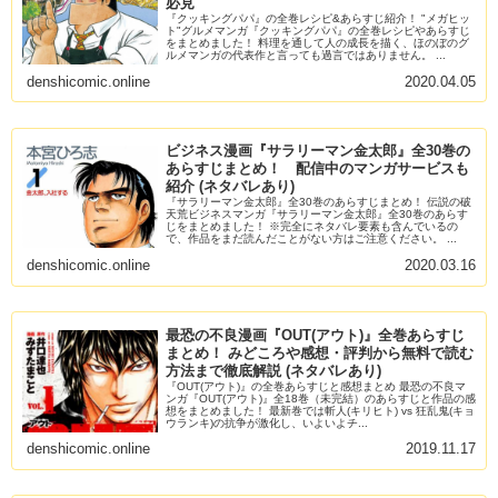
必見
『クッキングパパ』の全巻レシピ&あらすじ紹介！ "メガヒッ
ト"グルメマンガ『クッキングパパ』の全巻レシピやあらすじ
をまとめました！ 料理を通して人の成長を描く、ほのぼのグ
ルメマンガの代表作と言っても過言ではありません。 ...
denshicomic.online
2020.04.05
ビジネス漫画『サラリーマン金太郎』全30巻の
あらすじまとめ！ 配信中のマンガサービスも
紹介 (ネタバレあり)
『サラリーマン金太郎』全30巻のあらすじまとめ！ 伝説の破
天荒ビジネスマンガ『サラリーマン金太郎』全30巻のあらす
じをまとめました！ ※完全にネタバレ要素も含んでいるの
で、作品をまだ読んだことがない方はご注意ください。 ...
denshicomic.online
2020.03.16
最恐の不良漫画『OUT(アウト)』全巻あらすじ
まとめ！ みどころや感想・評判から無料で読む
方法まで徹底解説 (ネタバレあり)
『OUT(アウト)』の全巻あらすじと感想まとめ 最恐の不良マ
ンガ『OUT(アウト)』全18巻（未完結）のあらすじと作品の感
想をまとめました！ 最新巻では斬人(キリヒト) vs 狂乱鬼(キョ
ウランキ)の抗争が激化し、いよいよチ...
denshicomic.online
2019.11.17