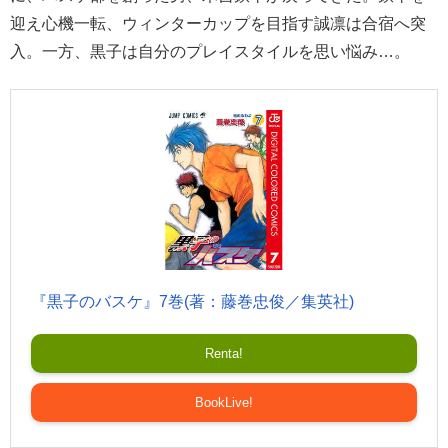
迎え心機一転、ウィンターカップを目指す誠凛は合宿へ突
入。一方、黒子は自分のプレイスタイルを思い悩み…。
『黒子のバスケ』7巻(著：藤巻忠俊／集英社)
Renta!
BookLive!