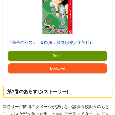
『黒子のバスケ』6巻(著：藤巻忠俊／集英社)
Renta!
BookLive!
第7巻のあらすじ(ストーリー)
決勝リーグ敗退のダメージが抜けない誠凛高校面々のもと
に、バスケ部を創った男、木吉鉄平が戻ってきた。鉄平を