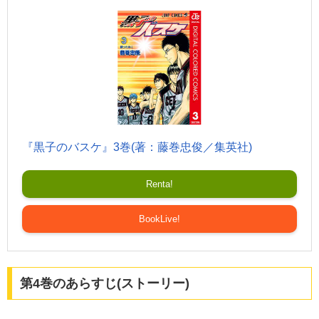
『黒子のバスケ』3巻(著：藤巻忠俊／集英社)
Renta!
BookLive!
第4巻のあらすじ(ストーリー)