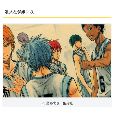
壮大な伏線回収
(c) 藤巻忠俊／集英社