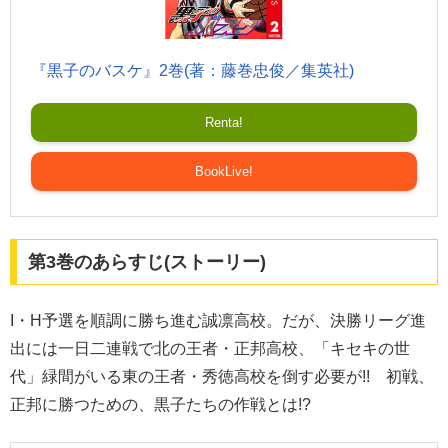
『黒子のバスケ』2巻(著：藤巻忠俊／集英社)
Renta!
BookLive!
第3巻のあらすじ(ストーリー)
I・H予選を順調に勝ち進む誠凛高校。だが、決勝リーグ進
出には一日二連戦で北の王者・正邦高校、「キセキの世
代」緑間がいる東の王者・秀徳高校を倒す必要が!! 初戦、
正邦に勝つための、黒子たちの作戦とは!?