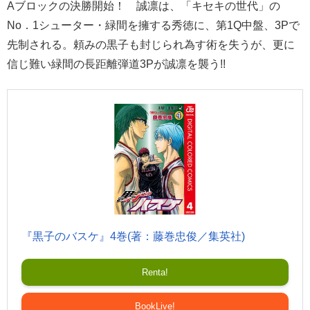
Aブロックの決勝開始！ 誠凛は、「キセキの世代」の
No．1シューター・緑間を擁する秀徳に、第1Q中盤、3Pで
先制される。頼みの黒子も封じられ為す術を失うが、更に
信じ難い緑間の長距離弾道3Pが誠凛を襲う!!
『黒子のバスケ』4巻(著：藤巻忠俊／集英社)
Renta!
BookLive!