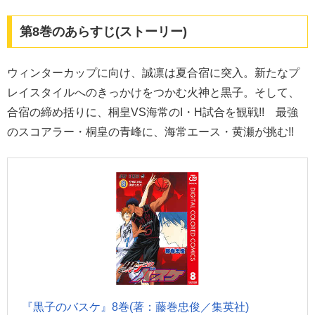
第8巻のあらすじ(ストーリー)
ウィンターカップに向け、誠凛は夏合宿に突入。新たなプ
レイスタイルへのきっかけをつかむ火神と黒子。そして、
合宿の締め括りに、桐皇VS海常のI・H試合を観戦!! 最強
のスコアラー・桐皇の青峰に、海常エース・黄瀬が挑む!!
『黒子のバスケ』8巻(著：藤巻忠俊／集英社)