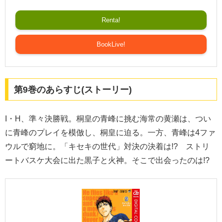
Renta!
BookLive!
第9巻のあらすじ(ストーリー)
I・H、準々決勝戦。桐皇の青峰に挑む海常の黄瀬は、つい
に青峰のプレイを模倣し、桐皇に迫る。一方、青峰は4ファ
ウルで窮地に。「キセキの世代」対決の決着は!? ストリ
ートバスケ大会に出た黒子と火神。そこで出会ったのは!?