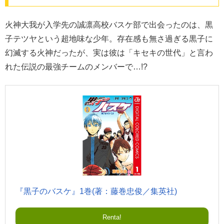
火神大我が入学先の誠凛高校バスケ部で出会ったのは、黒
子テツヤという超地味な少年。存在感も無さ過ぎる黒子に
幻滅する火神だったが、実は彼は「キセキの世代」と言わ
れた伝説の最強チームのメンバーで…!?
『黒子のバスケ』1巻(著：藤巻忠俊／集英社)
Renta!