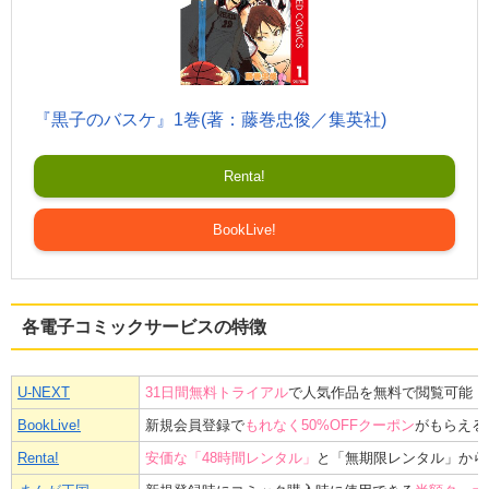
『黒子のバスケ』1巻(著：藤巻忠俊／集英社)
Renta!
BookLive!
各電子コミックサービスの特徴
U-NEXT
31日間無料トライアル
で人気作品を無料で閲覧可能！
BookLive!
新規会員登録で
もれなく50%OFFクーポン
がもらえる
Renta!
安価な「48時間レンタル」
と「無期限レンタル」から