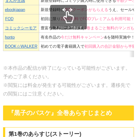
まんが王国
新規登録時にコミック購入時に使用できる
半額クーポ
ebookjapan
新規登録時に
半額クーポンがもらえる
うえ、セールや
FOD
初回に限り
2週間無料でFODプレミアムを利用可能！
コミックシーモア
豊富な無料立読みに加え
1巻まるごと無料のマンガも
スクロールできます
honto
有名作品の
今だけ無料キャンペーン
&を随時実施中！
BOOK☆WALKER
初めての電子書籍購入で
初回購入の合計金額から半額
※本作品の配信が終了になっている可能性がございます。
予めご了承ください。
※閲覧には料金が発生する可能性がございます。遷移先で
の閲覧にはご注意ください。
『黒子のバスケ』全巻あらすじまとめ
第1巻のあらすじ(ストーリー)