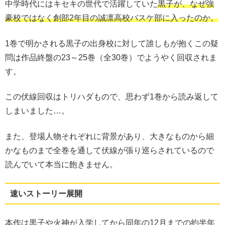
中学時代にはキセキの世代で活躍していた
黒子が、なぜ強
豪校ではなく創部2年目の誠凛高校バスケ部に入ったのか。
1巻で明かされる黒子の出身校に対して誰しもが抱くこの疑
問は作品終盤の23～25巻（全30巻）でようやく回収されま
す。
この伏線回収はトリハダもので、思わず1巻から読み返して
しまいました…。
また、登場人物それぞれに背景があり、大きなものから細
かなものまで全巻を通して伏線が張り巡らされているので
読んでいて本当に飽きません。
速いストーリー展開
本作は黒子や火神が入学してから同年の12月までの約半年