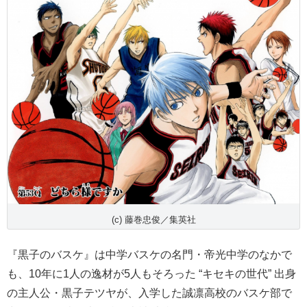
(c) 藤巻忠俊／集英社
『黒子のバスケ』は中学バスケの名門・帝光中学のなかで
も、10年に1人の逸材が5人もそろった “キセキの世代” 出身
の主人公・黒子テツヤが、入学した誠凛高校のバスケ部で