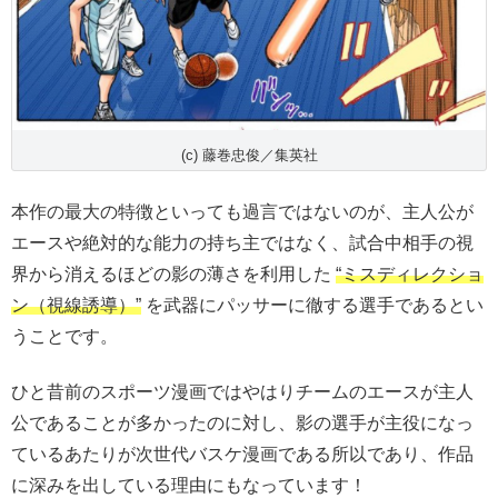
(c) 藤巻忠俊／集英社
本作の最大の特徴といっても過言ではないのが、主人公が
エースや絶対的な能力の持ち主ではなく、試合中相手の視
界から消えるほどの影の薄さを利用した
“ミスディレクショ
ン（視線誘導）”
を武器にパッサーに徹する選手であるとい
うことです。
ひと昔前のスポーツ漫画ではやはりチームのエースが主人
公であることが多かったのに対し、影の選手が主役になっ
ているあたりが次世代バスケ漫画である所以であり、作品
に深みを出している理由にもなっています！