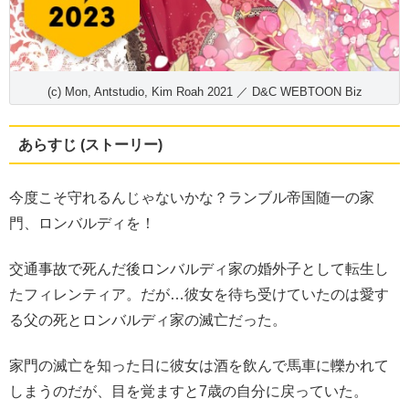
(c) Mon, Antstudio, Kim Roah 2021 ／ D&C WEBTOON Biz
あらすじ (ストーリー)
今度こそ守れるんじゃないかな？ランブル帝国随一の家
門、ロンバルディを！
交通事故で死んだ後ロンバルディ家の婚外子として転生し
たフィレンティア。だが…彼女を待ち受けていたのは愛す
る父の死とロンバルディ家の滅亡だった。
家門の滅亡を知った日に彼女は酒を飲んで馬車に轢かれて
しまうのだが、目を覚ますと7歳の自分に戻っていた。