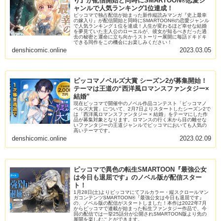
り』が配信開始と同時にSMARTOON®︎恋愛ジ
ャンルで人気ランキング1位達成！
ピッコマで独占配信が始まった新作縦読みマンガ『史上最幸
の嫁入り』が配信開始と同時にSMARTOON®︎の恋愛ジャンル
で人気ランキング１位を達成！人生が変わるほど幸せな結婚
を夢見ていた主人公のローエルが、彼女が知るべきだった過
去の秘密と運命に立ち向かうストーリー展開に毎話ドキドキ
できる同作をこの機会にお楽しみください！
denshicomic.online
2023.03.05
ピッコマノベルズ大賞 シーズン2が募集開始！
テーマは王道の“西洋風ロマンスファンタジー×
結婚”
現在ピッコマで開催中のノベル作品コンテスト「ピッコマノ
ベルズ大賞」について、2月7日よりスタートしたシーズン2で
は「西洋風ロマンスファンタジー × 結婚」をテーマにした作
品が募集対象となります。ロマンスの行く末から目の離せな
いファンタジーの王道ジャンルでピッコマにおいても人気の
高いテーマです。
denshicomic.online
2023.02.09
ピッコマで異色の転生SMARTOON『最強公女
は今日も退屈です』のノベル版が配信スター
ト！
1月28日(土)よりピッコマにてフルカラー・縦スクロールマン
ガコンテンツSMARTOON®︎『最強公女は今日も退屈です』
の、ノベル版の配信がスタートしました！本作は2022年7月
からピッコマで連載が始まった転生ファンタジー作品で、今
回の配信では一挙25話分が公開されSMARTOON版より先の
展開を楽しむことができます。