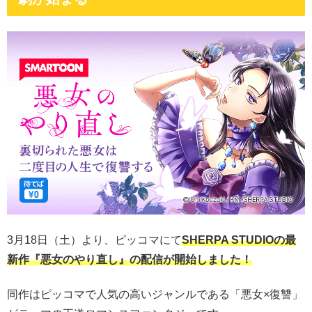
3月18日（土）より、ピッコマにて
SHERPA STUDIOの最
新作『悪女のやり直し』の配信が開始しました！
同作はピッコマで人気の高いジャンルである「悪女×復讐」