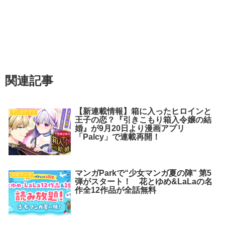
関連記事
【新連載情報】箱に入ったヒロインと
マンガアプリ
王子の恋？『引きこもり箱入令嬢の結
婚』が9月20日より漫画アプリ
「Palcy」で連載再開！
マンガParkで“少女マンガ夏の陣” 第5
少女マンガ
弾がスタート！ 花とゆめ&LaLaの名
作全12作品が全話無料