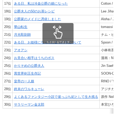
17位
ある日、私は冷血公爵の娘になった
Cotton / 
18位
公爵夫人の50のお茶レシピ
Lee Jiha /
19位
公爵家のメイドに憑依しました
Aloha / Jo
20位
華山転生
tomassi /
21位
月光彫刻師
ナム・ヒソ
22位
ある日、お姫様になってしまった件について
Spoon / P
スクロールできます
23位
アオアシ
小林有吾
24位
お見合い相手はうちのボス
漫画：NAR
25位
かりそめの公爵夫人
Jin Saeha
26位
異世界剣王生存記
SOON-Q 
27位
皇帝の一人娘
RINO / 
28位
終末のワルキューレ
アジチカ 
29位
よくあるファンタジー小説で崖っぷち妃として生き残る
原作 Nokk
30位
サラリーマン金太郎
本宮ひろ