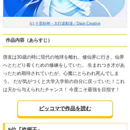
(c) 十里剣神・大行道動漫／Daon Creative
作品内容（あらすじ）
啓友は30歳の時に現代の地球を離れ、修仙界に行き、仙界
へとたどり着くための修練をしていた。 生まれつき才があ
ったため期待されていたが、心魔にとらわれ死んでしま
う。 だが気がつくと大学入学前の自分に戻っていた！これ
は天から与えられたチャンス！ 今度こそ最強を目指す！
ピッコマで作品を読む
5位『盗掘王』