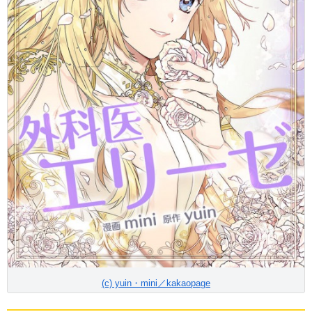
(c) yuin・mini／kakaopage