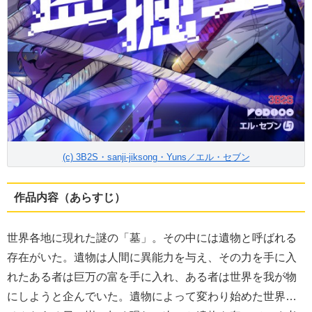
(c) 3B2S・sanji-jiksong・Yuns／エル・セブン
作品内容（あらすじ）
世界各地に現れた謎の「墓」。その中には遺物と呼ばれる
存在がいた。遺物は人間に異能力を与え、その力を手に入
れたある者は巨万の富を手に入れ、ある者は世界を我が物
にしようと企んでいた。遺物によって変わり始めた世界…