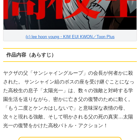
(c) lee hoon young・KIM EUI KWON／Toon Plus
作品内容（あらすじ）
ヤクザの父「サンシャイングループ」の会長が何者かに殺
された。 サンシャイン組のボスの座を受け継ぐことになっ
た高校生の息子「太陽光一」は、数々の強敵と対峙する学
園生活を送りながら、密かに亡き父の復讐のために動く。
「もう二度とケンカはしないで」と意味深な表情の母、
次々と現れる強敵、そして明かされる父の死の真実…太陽
光一の復讐をかけた高校バトル・アクション！