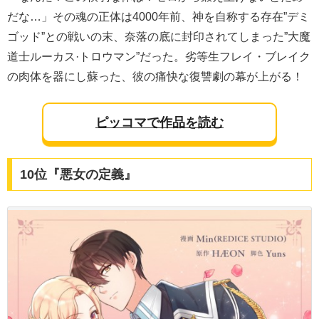
だな…」その魂の正体は4000年前、神を自称する存在”デミ
ゴッド”との戦いの末、奈落の底に封印されてしまった”大魔
道士ルーカス·トロウマン”だった。劣等生フレイ・ブレイク
の肉体を器にし蘇った、彼の痛快な復讐劇の幕が上がる！
ピッコマで作品を読む
10位『悪女の定義』