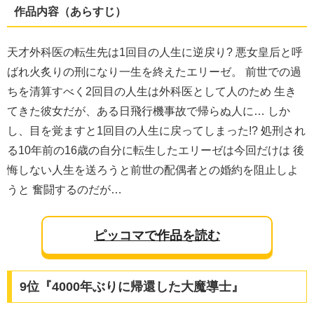
作品内容（あらすじ）
天才外科医の転生先は1回目の人生に逆戻り? 悪女皇后と呼
ばれ火炙りの刑になり一生を終えたエリーゼ。 前世での過
ちを清算すべく2回目の人生は外科医として人のため 生き
てきた彼女だが、ある日飛行機事故で帰らぬ人に… しか
し、目を覚ますと1回目の人生に戻ってしまった!? 処刑され
る10年前の16歳の自分に転生したエリーゼは今回だけは 後
悔しない人生を送ろうと前世の配偶者との婚約を阻止しよ
うと 奮闘するのだが…
ピッコマで作品を読む
9位『4000年ぶりに帰還した大魔導士』