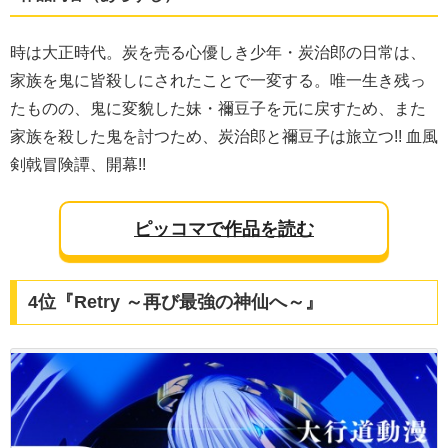
時は大正時代。炭を売る心優しき少年・炭治郎の日常は、
家族を鬼に皆殺しにされたことで一変する。唯一生き残っ
たものの、鬼に変貌した妹・禰豆子を元に戻すため、また
家族を殺した鬼を討つため、炭治郎と禰豆子は旅立つ!! 血風
剣戟冒険譚、開幕!!
ピッコマで作品を読む
4位『Retry ～再び最強の神仙へ～』