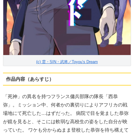
(c) 雲・SIN・武将／Toyou’s Dream
作品内容（あらすじ）
「死神」の異名を持つフランス傭兵部隊の隊長「西恭
弥」。ミッション中、何者かの裏切りによりアフリカの戦
場地にて死亡した…はずだった。 病院で目を覚ました恭弥
が鏡を見ると、そこには軟弱な高校生の姿をした自分が映
っていた。 ワケも分からぬまま登校した恭弥を待ち構えて