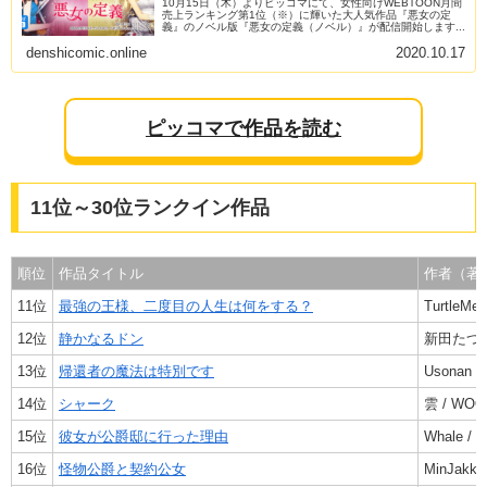
10月15日（木）よりピッコマにて、女性向けWEBTOON月間
売上ランキング第1位（※）に輝いた大人気作品『悪女の定
義』のノベル版『悪女の定義（ノベル）』が配信開始します...
denshicomic.online
2020.10.17
ピッコマで作品を読む
11位～30位ランクイン作品
順位
作品タイトル
作者（著
11位
最強の王様、二度目の人生は何をする？
TurtleMe 
12位
静かなるドン
新田たつ
13位
帰還者の魔法は特別です
Usonan /
14位
シャーク
雲 / WO
15位
彼女が公爵邸に行った理由
Whale / M
16位
怪物公爵と契約公女
MinJakk /