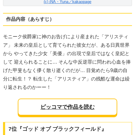
(c) iNA・Yuna／kakaopage
作品内容（あらすじ）
モニーク侯爵家に神のお告げにより産まれた「アリスティ
ア」 未来の皇后として育てられた彼女だが、ある日異世界
から やってきた少女「美優」の出現で皇后ではなく皇妃と
して 迎えられることに… そんな中反逆罪に問われ心血を捧
げた甲斐もなく儚く散り逝くのだが… 目覚めたら9歳の自
分に転生！？ 転生した「アリスティア」の残酷な運命は繰
り返されるのかーー！
ピッコマで作品を読む
7位『ゴッド オブ ブラックフィールド』