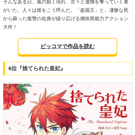
そんなある日、嵐の如く現れ、次々と遺物を奪っていく者
がいた。人々は彼をこう呼んだ。「盗掘王」と。凄惨な死
から蘇った復讐の化身が繰り広げる痛快異能力アクション
大作！
ピッコマで作品を読む
6位『捨てられた皇妃』