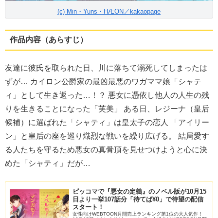
(c) Min・Yuns・HÆON／kakaopage
作品内容（あらすじ）
友達に彼氏を取られた日、川に落ちて溺死してしまったは
ずが… カイロン公爵家の最凶最悪のワガママ娘「シャテ
ィ」として生き返った…！？ 悪女に憑依し他人の人生の残
りを生きることになった「芙美」 ある日、レジーナ（皇后
候補）に選ばれた「シャティ」は皇太子の恋人 「アイリー
ン」と皇后の座を巡り熾烈な戦いを繰り広げる。 結局愛す
る人たちを守るため悪女の真骨頂を見せつけようと心に決
めた「シャティ」だが…
ピッコマで『悪女の定義』のノベル版が10月15
日より一挙107話分「待てば¥0」で待望の配信
スタート！
女性向けWEBTOON月間売上ランキング第1位の大人気作！