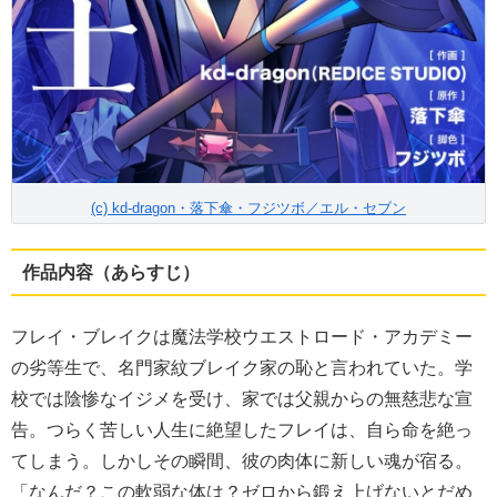
(c) kd-dragon・落下傘・フジツボ／エル・セブン
作品内容（あらすじ）
フレイ・ブレイクは魔法学校ウエストロード・アカデミー
の劣等生で、名門家紋ブレイク家の恥と言われていた。学
校では陰惨なイジメを受け、家では父親からの無慈悲な宣
告。つらく苦しい人生に絶望したフレイは、自ら命を絶っ
てしまう。しかしその瞬間、彼の肉体に新しい魂が宿る。
「なんだ？この軟弱な体は？ゼロから鍛え上げないとだめ