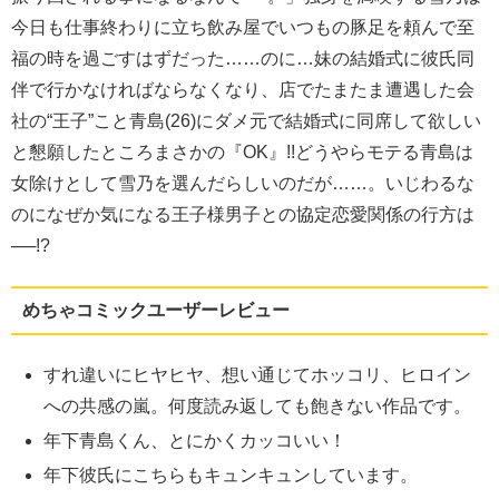
今日も仕事終わりに立ち飲み屋でいつもの豚足を頼んで至
福の時を過ごすはずだった……のに…妹の結婚式に彼氏同
伴で行かなければならなくなり、店でたまたま遭遇した会
社の“王子”こと青島(26)にダメ元で結婚式に同席して欲しい
と懇願したところまさかの『OK』!!どうやらモテる青島は
女除けとして雪乃を選んだらしいのだが……。いじわるな
のになぜか気になる王子様男子との協定恋愛関係の行方は
──!?
めちゃコミックユーザーレビュー
すれ違いにヒヤヒヤ、想い通じてホッコリ、ヒロイン
への共感の嵐。何度読み返しても飽きない作品です。
年下青島くん、とにかくカッコいい！
年下彼氏にこちらもキュンキュンしています。