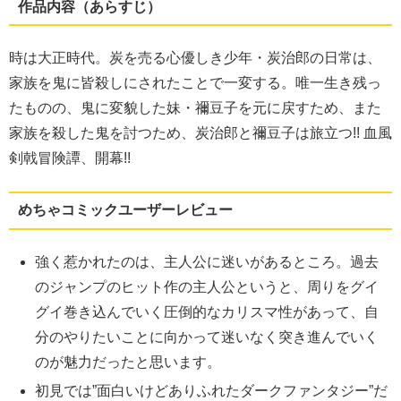
作品内容（あらすじ）
時は大正時代。炭を売る心優しき少年・炭治郎の日常は、
家族を鬼に皆殺しにされたことで一変する。唯一生き残っ
たものの、鬼に変貌した妹・禰豆子を元に戻すため、また
家族を殺した鬼を討つため、炭治郎と禰豆子は旅立つ!! 血風
剣戟冒険譚、開幕!!
めちゃコミックユーザーレビュー
強く惹かれたのは、主人公に迷いがあるところ。過去
のジャンプのヒット作の主人公というと、周りをグイ
グイ巻き込んでいく圧倒的なカリスマ性があって、自
分のやりたいことに向かって迷いなく突き進んでいく
のが魅力だったと思います。
初見では”面白いけどありふれたダークファンタジー”だ