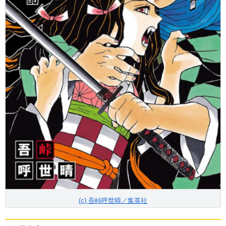
(c) 吾峠呼世晴／集英社