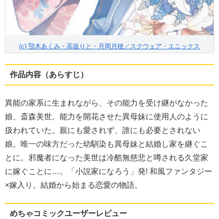
(c) 顎木あくみ・高坂りと・月岡月穂／スクウェア・エニックス
作品内容（あらすじ）
異能の家系に生まれながら、その能力を受け継がなかった
娘、斎森美世。能力を開花させた異母妹に使用人のように
扱われていた。親にも愛されず、誰にも必要とされない
娘。唯一の味方だった幼馴染も異母妹と結婚し家を継ぐこ
とに。邪魔者になった美世は冷酷無慈悲と噂される久堂家
に嫁ぐことに…。「小説家になろう」発! 和風ファンタジー
×嫁入り。結婚から始まる恋愛の物語。
めちゃコミックユーザーレビュー