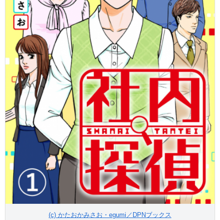
(c) かたおかみさお・egumi／DPNブックス