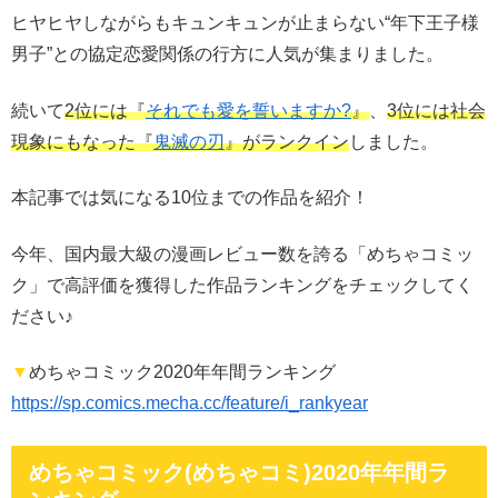
ヒヤヒヤしながらもキュンキュンが止まらない“年下王子様
男子”との協定恋愛関係の行方に人気が集まりました。
続いて
2位には『
それでも愛を誓いますか?
』
、
3位には社会
現象にもなった『
鬼滅の刃
』がランクイン
しました。
本記事では気になる10位までの作品を紹介！
今年、国内最大級の漫画レビュー数を誇る「めちゃコミッ
ク」で高評価を獲得した作品ランキングをチェックしてく
ださい♪
▼
めちゃコミック2020年年間ランキング
https://sp.comics.mecha.cc/feature/i_rankyear
めちゃコミック(めちゃコミ)2020年年間ラ