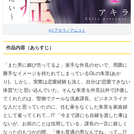
(c) アキラ／アムコミ
作品内容（あらすじ）
「また男に媚び売ってるよ」派手な外見のせいで、周囲に
勝手なイメージを持たれてしまっているOLの朱里(あか
り)。しかし、実際は恋愛経験も浅く、自分は“恋愛できない
体質“だと思い込んでいた。そんな朱里を外見以外で評価し
てくれたのは、堅物でクールな浅倉課長。ビジネスライク
な人だと思っていたのに、住む家をなくした朱里を家政婦
として雇ってくれて…!? 「今まで誰にも合鍵を渡した事は
ないが、お前のことは信用している」課長の一言に嬉しく
なったのもつかの間、「俺も普通の男なんでね」って…!?