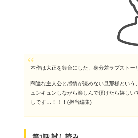
本作は大正を舞台にした、身分差ラブストー
闊達な主人公と感情が読めない旦那様という
ュンキュンしながら楽しんで頂けたら嬉しい
しです…！！！(担当編集)
第1話 試し読み