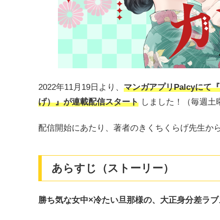
2022年11⽉19⽇より、
マンガアプリPalcyに
げ）』が連載配信スタート
しました！（毎週土
配信開始にあたり、著者のきくちくらげ先生か
あらすじ（ストーリー）
勝ち気な女中×冷たい旦那様の、大正身分差ラブ