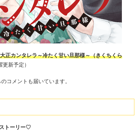
て『大正カンタレラ～冷たく甘い旦那様～（きくちくら
曜更新予定）
らのコメントも届いています。
ストーリー♡