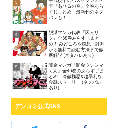
平成後半のバスケマンガ代
表『あひるの空』全巻あら
すじまとめ 最新刊のネタ
バレも！
脱獄マンガ代表『囚人リ
ク』全38巻あらすじまと
め！ みどころや感想・評判
から無料で読む方法まで徹
底解説 (ネタバレあり)
闇金マンガ『闇金ウシジマ
くん』全46巻のあらすじま
とめ 冷徹極悪&超暴利な
金融ストーリー (ネタバレ
あり)
デンコミ公式SNS