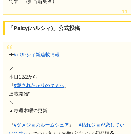
です！（担当編集者）
「Palcy(パルシィ)」公式投稿
📢
#パルシィ新連載情報
／
本日12/2から
『
#愛されたがりのキミへ
』
連載開始❗
＼
🔸毎週木曜の更新
『
#ダメジョのルームシェア
』『
#枯れジョが恋してい
いですか
』のハルタミミ先生がパルシィ初登場🎉