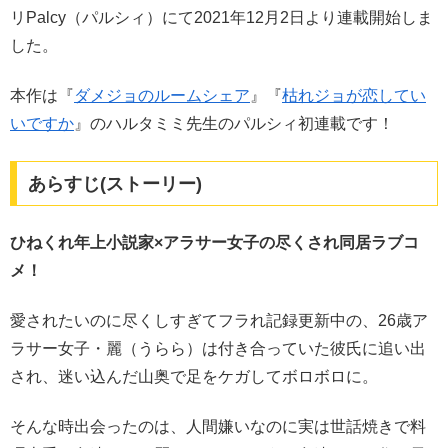
リPalcy（パルシィ）にて2021年12月2日より連載開始しま
した。
本作は『
ダメジョのルームシェア
』『
枯れジョが恋してい
いですか
』のハルタミミ先生のパルシィ初連載です！
あらすじ(ストーリー)
ひねくれ年上小説家×アラサー女子の尽くされ同居ラブコ
メ！
愛されたいのに尽くしすぎてフラれ記録更新中の、26歳ア
ラサー女子・麗（うらら）は付き合っていた彼氏に追い出
され、迷い込んだ山奥で足をケガしてボロボロに。
そんな時出会ったのは、人間嫌いなのに実は世話焼きで料