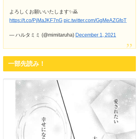
よろしくお願いいたします✨🙇
https://t.co/PjMaJKF7nG
pic.twitter.com/GgMeAZGfoT
— ハルタミミ (@mimitaruha)
December 1, 2021
一部先読み！