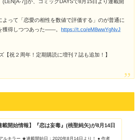
N[A‐7])が、コミックDAYSで8月15日より連載開
によって「恋愛の相性を数値で評価する」のが普通に
を獲得しつつあった――。
https://t.co/eM8wwYgNvJ
イズ【祝２周年！定期購読に増刊７誌も追加！】
 連載開始情報】『恋は妄毒』(桃聖純矢)が8月14日
ルキラー ★連載開始日：2020年8月14日より！ ● 作者