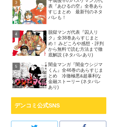
平成後半のバスケマンガ代
表『あひるの空』全巻あら
すじまとめ 最新刊のネタ
バレも！
脱獄マンガ代表『囚人リ
ク』全38巻あらすじまと
め！ みどころや感想・評判
から無料で読む方法まで徹
底解説 (ネタバレあり)
闇金マンガ『闇金ウシジマ
くん』全46巻のあらすじま
とめ 冷徹極悪&超暴利な
金融ストーリー (ネタバレ
あり)
デンコミ公式SNS