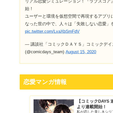
リアル恋愛シミュレーション！『ラブスコア』(LE
始！
ユーザーと環境を仮想空間で再現するアプリ
なった世の中で、人々は「失敗しない恋愛」
pic.twitter.com/LvaXbSmFdV
— 講談社「コミックＤＡＹＳ」コミックデ
(@comicdays_team)
August 15, 2020
恋愛マンガ情報
【コミックDAYS
より連載開始！
私が恋した美しきシリア