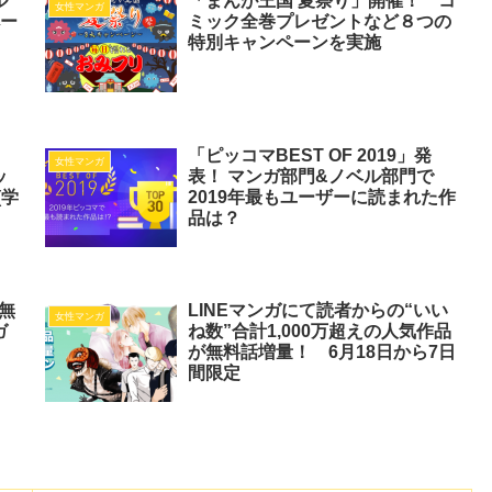
ル
「まんが王国 夏祭り」開催！ コ
女性マンガ
ペー
ミック全巻プレゼントなど８つの
特別キャンペーンを実施
】
「ピッコマBEST OF 2019」発
女性マンガ
ッ
表！ マンガ部門&ノベル部門で
(学
2019年最もユーザーに読まれた作
品は？
 無
LINEマンガにて読者からの“いい
女性マンガ
ガ
ね数”合計1,000万超えの人気作品
が無料話増量！ 6月18日から7日
間限定