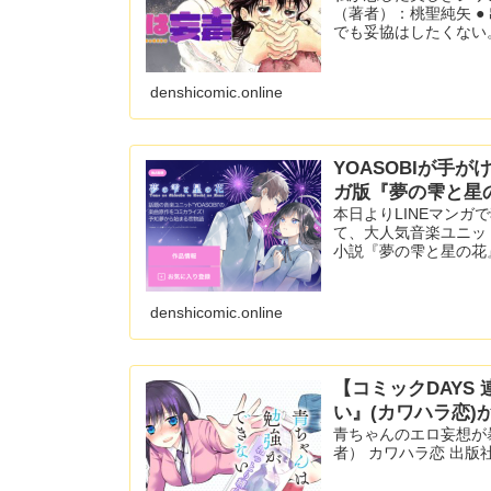
（著者）：桃聖純矢 ●
でも妥協はしたくない。
denshicomic.online
YOASOBIが手
ガ版『夢の雫と星
本日よりLINEマンガ
て、大人気音楽ユニット
小説『夢の雫と星の花』
denshicomic.online
【コミックDAYS
い』(カワハラ恋)
青ちゃんのエロ妄想が暴
者） カワハラ恋 出版社 