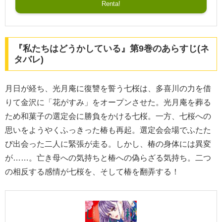
Renta!
『私たちはどうかしている』第9巻のあらすじ(ネ
タバレ)
月日が経ち、光月庵に復讐を誓う七桜は、多喜川の力を借
りて金沢に「花がすみ」をオープンさせた。光月庵を葬る
ため和菓子の選定会に勝負をかける七桜。一方、七桜への
思いをようやくふっきった椿も再起。選定会会場でふたた
び出会った二人に緊張が走る。しかし、椿の身体には異変
が……。亡き母への気持ちと椿への偽らざる気持ち。二つ
の相反する感情が七桜を、そして椿を翻弄する！