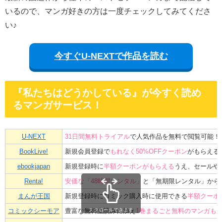
いるので、マンガ好きの方は一度チェックしてみてくださ
い♪
今すぐU-NEXTで作品を読む
『私たちはどうかしている』が今すく読め
るマンガサービス！
U-NEXT
31日間無料トライアル
で人気作品を無料で閲覧可能！
BookLive!
新規会員登録で
もれなく50%OFFクーポン
がもらえる
ebookjapan
新規登録時に
半額クーポンがもらえる
うえ、セールや
Renta!
安価な「48時間レンタル」
と「無期限レンタル」から
まんが王国
新規登録時にコミック購入時に使用できる
半額クーポ
コミックシーモア
豊富な無料立読みに加え
1巻まるごと無料のマンガも
スクロールできます