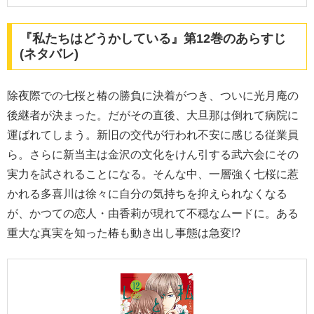
『私たちはどうかしている』第12巻のあらすじ
(ネタバレ)
除夜際での七桜と椿の勝負に決着がつき、ついに光月庵の
後継者が決まった。だがその直後、大旦那は倒れて病院に
運ばれてしまう。新旧の交代が行われ不安に感じる従業員
ら。さらに新当主は金沢の文化をけん引する武六会にその
実力を試されることになる。そんな中、一層強く七桜に惹
かれる多喜川は徐々に自分の気持ちを抑えられなくなる
が、かつての恋人・由香莉が現れて不穏なムードに。ある
重大な真実を知った椿も動き出し事態は急変!?