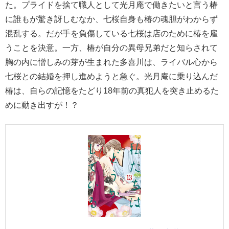
た。プライドを捨て職人として光月庵で働きたいと言う椿
に誰もが驚き訝しむなか、七桜自身も椿の魂胆がわからず
混乱する。だが手を負傷している七桜は店のために椿を雇
うことを決意。一方、椿が自分の異母兄弟だと知らされて
胸の内に憎しみの芽が生まれた多喜川は、ライバル心から
七桜との結婚を押し進めようと急ぐ。光月庵に乗り込んだ
椿は、自らの記憶をたどり18年前の真犯人を突き止めるた
めに動き出すが！？