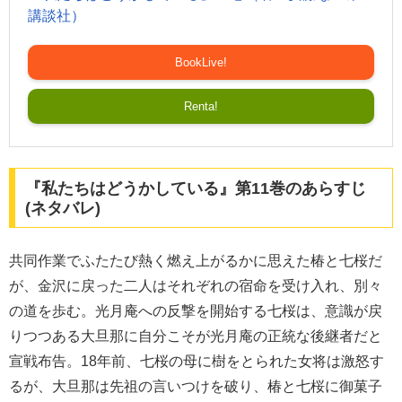
講談社）
BookLive!
Renta!
『私たちはどうかしている』第11巻のあらすじ
(ネタバレ)
共同作業でふたたび熱く燃え上がるかに思えた椿と七桜だ
が、金沢に戻った二人はそれぞれの宿命を受け入れ、別々
の道を歩む。光月庵への反撃を開始する七桜は、意識が戻
りつつある大旦那に自分こそが光月庵の正統な後継者だと
宣戦布告。18年前、七桜の母に樹をとられた女将は激怒す
るが、大旦那は先祖の言いつけを破り、椿と七桜に御菓子