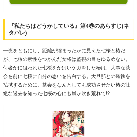
『私たちはどうかしている』第4巻のあらすじ(ネ
タバレ)
一夜をともにし、距離が縮まったかに見えた七桜と椿だ
が、七桜の素性をつかんだ女将は監視の目をゆるめない。
何者かに狙われた七桜をかばいケガをした椿は、大事な茶
会を前に七桜に自分の思いを告白する。大旦那との確執を
払拭するために、茶会をなんとしても成功させたい椿の壮
絶な過去を知った七桜の心にも嵐が吹き荒れて!?