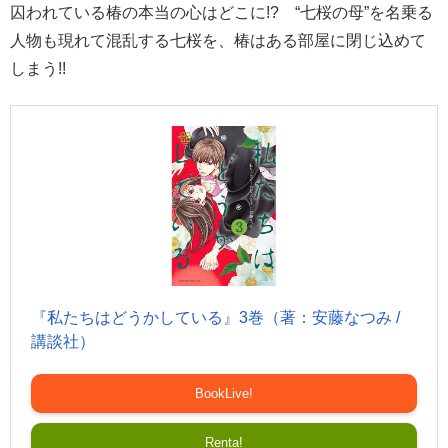
囚われている椿の本当の心はどこに!? “七桜の母”を名乗る
人物も現れて混乱する七桜を、椿はある部屋に閉じ込めて
しまう!!
『私たちはどうかしている』3巻（著：安藤なつみ /
講談社）
BookLive!
Renta!