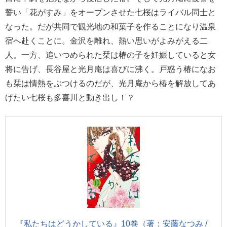
誓い「花がすみ」をオープンさせた七桜はライバル同士と
なった。だが共同で観光地の和菓子を作ることになり温泉
宿へ赴くことに。金沢を離れ、熱い思いがよみがえる二
人。一方、追いつめられた栞は椿の子を妊娠していると女
将に告げ、長谷屋と光月庵は喜びに沸く。戸惑う椿になお
も栞は情熱をぶつけるのだが、光月庵から椿を解放してあ
げたい七桜も多喜川と動き出し！？
『私たちはどうかしている』10巻（著：安藤なつみ /