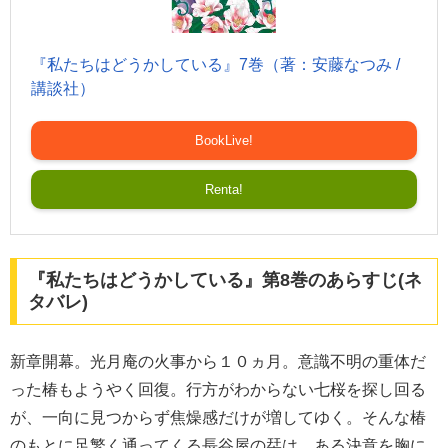
『私たちはどうかしている』7巻（著：安藤なつみ /
講談社）
BookLive!
Renta!
『私たちはどうかしている』第8巻のあらすじ(ネ
タバレ)
新章開幕。光月庵の火事から１０ヵ月。意識不明の重体だ
った椿もようやく回復。行方がわからない七桜を探し回る
が、一向に見つからず焦燥感だけが増してゆく。そんな椿
のもとに足繁く通ってくる長谷屋の栞は、ある決意を胸に