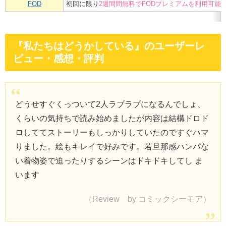
FOD
初回に限り
2週間間無料でFODプレミアムを利用可能
『私たちはどうかしている』のユーザーレ
ビュー・感想・評判
どうせすぐくっついて2人ラブラブになるんでしょ、
くらいの気持ちで読み始めましたが内容は結構ドロド
ロしててストーリーもしっかりしていたのですぐハマ
りました。絵もキレイで好みです。若旦那感ハンパな
い着物姿で迫ったりするシーンはドキドキしてし ま
います
（Review by コミックシーモア）