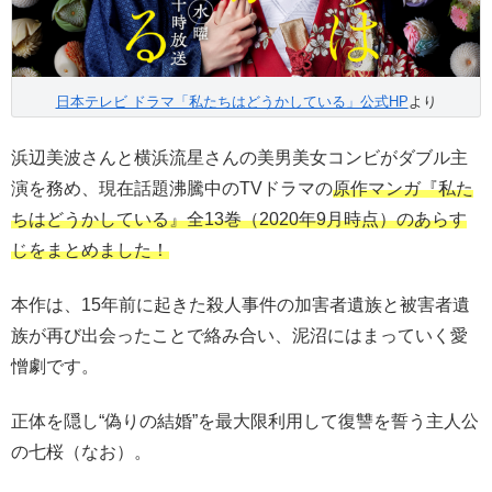
日本テレビ ドラマ「私たちはどうかしている」公式HP
より
浜辺美波さんと横浜流星さんの美男美女コンビがダブル主
演を務め、現在話題沸騰中のTVドラマの
原作マンガ『私た
ちはどうかしている』全13巻（2020年9月時点）のあらす
じをまとめました！
本作は、15年前に起きた殺人事件の加害者遺族と被害者遺
族が再び出会ったことで絡み合い、泥沼にはまっていく愛
憎劇です。
正体を隠し“偽りの結婚”を最大限利用して復讐を誓う主人公
の七桜（なお）。