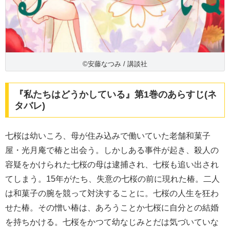
©安藤なつみ / 講談社
『私たちはどうかしている』第1巻のあらすじ(ネ
タバレ)
七桜は幼いころ、母が住み込みで働いていた老舗和菓子
屋・光月庵で椿と出会う。しかしある事件が起き、殺人の
容疑をかけられた七桜の母は逮捕され、七桜も追い出され
てしまう。15年がたち、失意の七桜の前に現れた椿。二人
は和菓子の腕を競って対決することに。七桜の人生を狂わ
せた椿。その憎い椿は、あろうことか七桜に自分との結婚
を持ちかける。七桜をかつて幼なじみとだは気づいていな