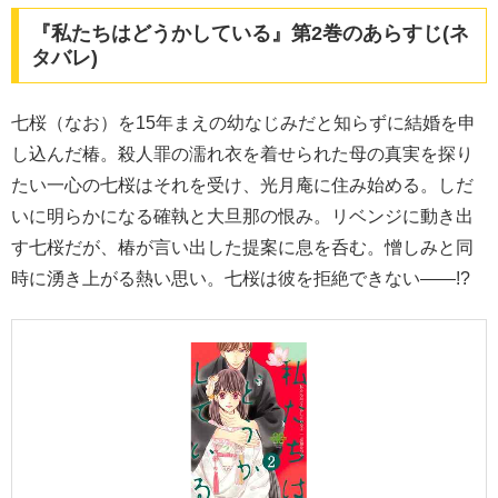
『私たちはどうかしている』第2巻のあらすじ(ネ
タバレ)
七桜（なお）を15年まえの幼なじみだと知らずに結婚を申
し込んだ椿。殺人罪の濡れ衣を着せられた母の真実を探り
たい一心の七桜はそれを受け、光月庵に住み始める。しだ
いに明らかになる確執と大旦那の恨み。リベンジに動き出
す七桜だが、椿が言い出した提案に息を呑む。憎しみと同
時に湧き上がる熱い思い。七桜は彼を拒絶できない――!?