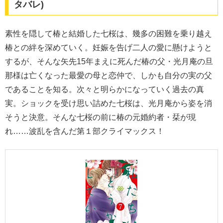
タバレ)
素性を隠して椿と結婚した七桜は、幾多の困難を乗り越え
椿との絆を深めていく。妊娠を告げ二人の愛に懸けようと
するが、そんな矢先15年まえに死んだ椿の父・光月庵の旦
那様は亡くなった最愛の母と恋仲で、しかも自分の実の父
であることを知る。次々と明らかになっていく過去の真
実。ショックを受け思い詰めた七桜は、光月庵から姿を消
そうと決意。そんな七桜の前に椿の元婚約者・栞が現
れ……波乱を含んだ第１部クライマックス！