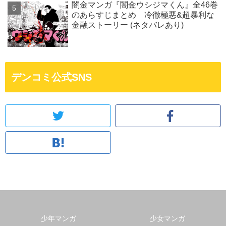
闇金マンガ『闇金ウシジマくん』全46巻
のあらすじまとめ 冷徹極悪&超暴利な
金融ストーリー (ネタバレあり)
デンコミ公式SNS
少年マンガ
少女マンガ