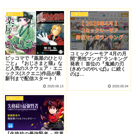
女性マンガ
少年マンガ
コミックシーモア 4月の月
ピッコマで『薬屋のひとり
間”男性マンガ”ランキング
ごと』『おじさまと猫』な
発表！ 首位の『鬼滅の刃
ど人気のスクウェア・エニ
(きめつのやいば)』に続く
ックス(スクエニ)作品が最
のは…
新刊まで配信スタート！
2020.06.13
2020.05.04
少年マンガ
『失格紋の最強賢者 ～世界