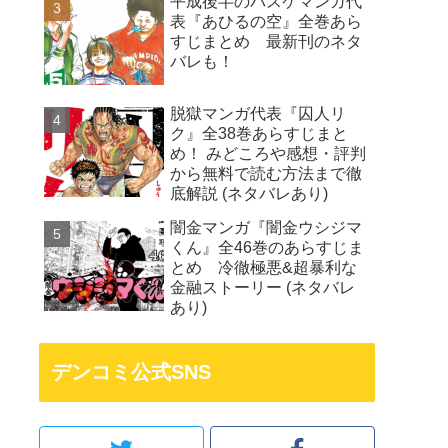
平成後半のバスケマンガ代
表『あひるの空』全巻あら
すじまとめ 最新刊のネタ
バレも！
脱獄マンガ代表『囚人リ
ク』全38巻あらすじまと
め！ みどころや感想・評判
から無料で読む方法まで徹
底解説 (ネタバレあり)
闇金マンガ『闇金ウシジマ
くん』全46巻のあらすじま
とめ 冷徹極悪&超暴利な
金融ストーリー (ネタバレ
あり)
デンコミ公式SNS