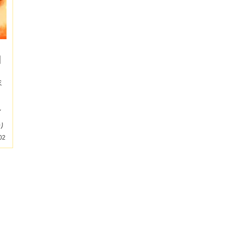
日
ミ
し
り
02