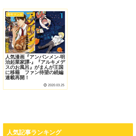
青年マンガ
人気漫画『アンパンメン-明
治起業家譚-』『アルキメデ
スのお風呂』がまんが王国
に移籍 ファン待望の続編
連載再開！
2020.03.25
人気記事ランキング