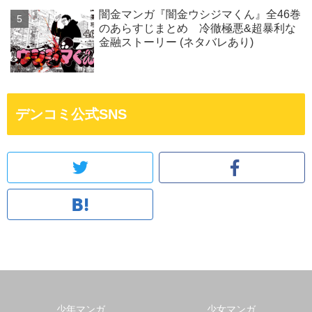
闇金マンガ『闇金ウシジマくん』全46巻
のあらすじまとめ 冷徹極悪&超暴利な
金融ストーリー (ネタバレあり)
デンコミ公式SNS
少年マンガ
少女マンガ