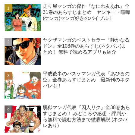
走り屋マンガの傑作『なにわ友あれ』全
31巻のあらすじまとめ ヤンキー・喧嘩
(ケンカ)マンガ好きのバイブル！
ヤクザマンガのベストセラー『静かなる
ドン』全108巻のあらすじ(ネタバレ)ま
とめ！ 無料で読めるアプリも紹介
平成後半のバスケマンガ代表『あひるの
空』全巻あらすじまとめ 最新刊のネタ
バレも！
脱獄マンガ代表『囚人リク』全38巻あら
すじまとめ！ みどころや感想・評判か
ら無料で読む方法まで徹底解説 (ネタバ
レあり)