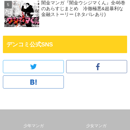
闇金マンガ『闇金ウシジマくん』全46巻
のあらすじまとめ 冷徹極悪&超暴利な
金融ストーリー (ネタバレあり)
デンコミ公式SNS
少年マンガ
少女マンガ