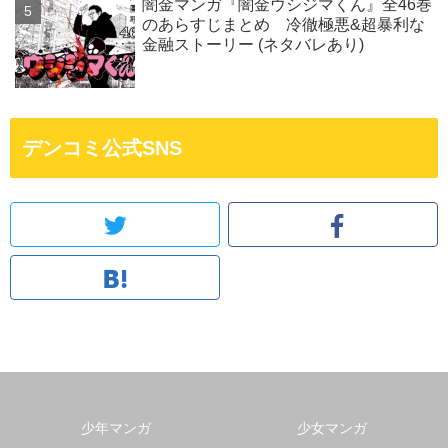
闇金マンガ『闇金ウシジマくん』全46巻
のあらすじまとめ 冷徹極悪&超暴利な
金融ストーリー (ネタバレあり)
デンコミ公式SNS
少年マンガ
少女マンガ