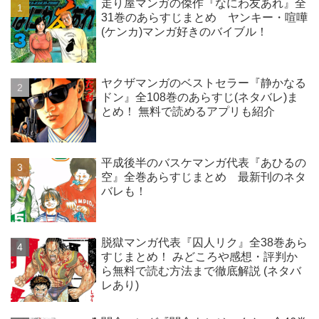
走り屋マンガの傑作『なにわ友あれ』全
31巻のあらすじまとめ ヤンキー・喧嘩
(ケンカ)マンガ好きのバイブル！
ヤクザマンガのベストセラー『静かなる
ドン』全108巻のあらすじ(ネタバレ)ま
とめ！ 無料で読めるアプリも紹介
平成後半のバスケマンガ代表『あひるの
空』全巻あらすじまとめ 最新刊のネタ
バレも！
脱獄マンガ代表『囚人リク』全38巻あら
すじまとめ！ みどころや感想・評判か
ら無料で読む方法まで徹底解説 (ネタバ
レあり)