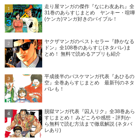
走り屋マンガの傑作『なにわ友あれ』全
31巻のあらすじまとめ ヤンキー・喧嘩
(ケンカ)マンガ好きのバイブル！
ヤクザマンガのベストセラー『静かなる
ドン』全108巻のあらすじ(ネタバレ)ま
とめ！ 無料で読めるアプリも紹介
平成後半のバスケマンガ代表『あひるの
空』全巻あらすじまとめ 最新刊のネタ
バレも！
脱獄マンガ代表『囚人リク』全38巻あら
すじまとめ！ みどころや感想・評判か
ら無料で読む方法まで徹底解説 (ネタバ
レあり)