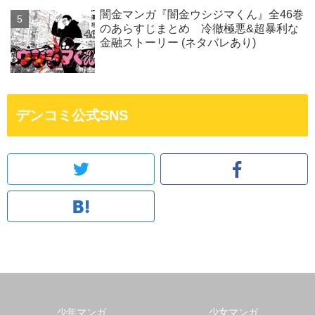
闇金マンガ『闇金ウシジマくん』全46巻
のあらすじまとめ 冷徹極悪&超暴利な
金融ストーリー (ネタバレあり)
デンコミ公式SNS
少年マンガ
少女マンガ