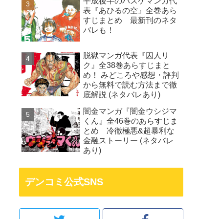
平成後半のバスケマンガ代
表『あひるの空』全巻あら
すじまとめ 最新刊のネタ
バレも！
脱獄マンガ代表『囚人リ
ク』全38巻あらすじまと
め！ みどころや感想・評判
から無料で読む方法まで徹
底解説 (ネタバレあり)
闇金マンガ『闇金ウシジマ
くん』全46巻のあらすじま
とめ 冷徹極悪&超暴利な
金融ストーリー (ネタバレ
あり)
デンコミ公式SNS