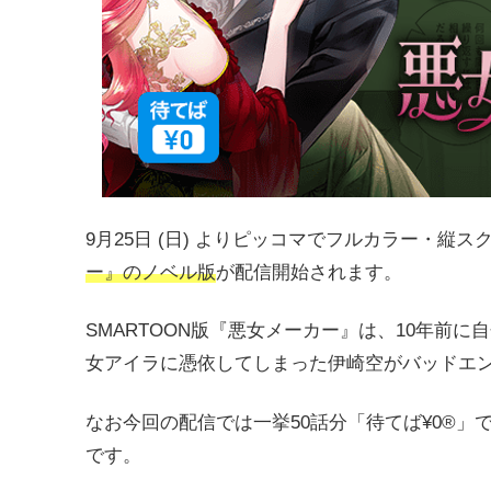
9月25日 (日) よりピッコマでフルカラー・縦スク
ー』のノベル版
が配信開始されます。
SMARTOON版『悪女メーカー』は、10年前
女アイラに憑依してしまった伊崎空がバッドエ
なお今回の配信では一挙50話分「待てば¥0®︎
です。