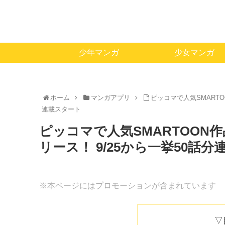
少年マンガ
少女マンガ
ホーム
マンガアプリ
ピッコマで人気SMART
連載スタート
ピッコマで人気SMARTOON
リース！ 9/25から一挙50話
※本ページにはプロモーションが含まれています
▽