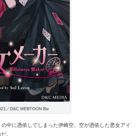
 2021／D&C WEBTOON Biz
」の中に憑依してしまった伊崎空。空が憑依した悪女アイ
命だ。