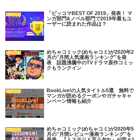
「ピッコマBEST OF 2019」発表！ マ
女性マンガ
ンガ部門&ノベル部門で2019年最もユ
ーザーに読まれた作品は？
めちゃコミック(めちゃコミ)が2020年2
女性マンガ
月の”月間人気漫画ランキング”を発
表 話題沸騰中のTVドラマ原作コミッ
クもランクイン
BookLive!の人気タイトル5選 無料で
女性マンガ
マンガが読めるクーポンやガチャキャ
ンペーン情報も紹介
めちゃコミック(めちゃコミ)が2020年5
女性マンガ
月の”月間レビュー漫画ランキング”を
発表 『ミステリと言う勿れ』が堂々1