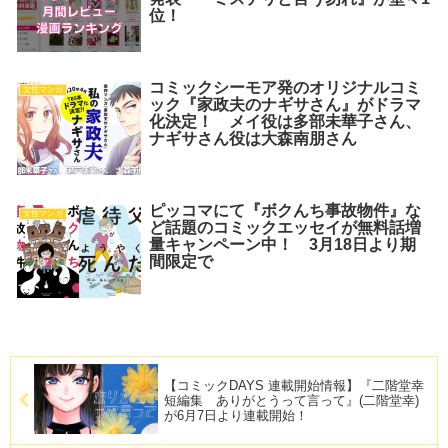
位！
コミックシーモア発のオリジナルコミ
女性マンガ
ック『家政夫のナギサさん』がドラマ
化決定！ メイ役は多部未華子さん、
ナギサさん役は大森南朋さん
ピッコマにて『ボクんち事故物件』な
女性マンガ
ど話題のコミックエッセイが無料話増
量キャンペーン中！ 3月18日より期
間限定で
【コミックDAYS 連載開始情報】『二階堂幸
短編集 ありがとうって言って』(二階堂幸)
が6月7日より連載開始！