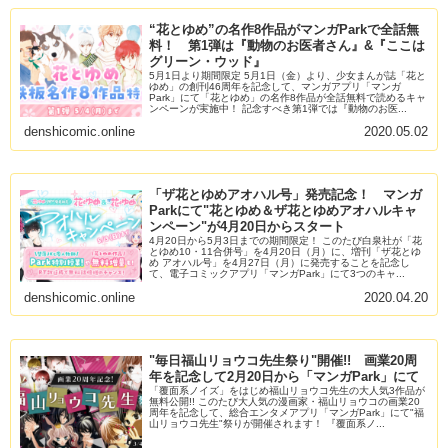
“花とゆめ”の名作8作品がマンガParkで全話無
料！ 第1弾は『動物のお医者さん』&『ここは
グリーン・ウッド』
5月1日より期間限定 5月1日（金）より、少女まんが誌「花と
ゆめ」の創刊46周年を記念して、マンガアプリ「マンガ
Park」にて「花とゆめ」の名作8作品が全話無料で読めるキャ
ンペーンが実施中！ 記念すべき第1弾では『動物のお医...
denshicomic.online
2020.05.02
「ザ花とゆめアオハル号」発売記念！ マンガ
Parkにて"花とゆめ＆ザ花とゆめアオハルキャ
ンペーン"が4月20日からスタート
4月20日から5月3日までの期間限定！ このたび白泉社が「花
とゆめ10・11合併号」を4月20日（月）に、増刊「ザ花とゆ
め アオハル号」を4月27日（月）に発売することを記念し
て、電子コミックアプリ「マンガPark」にて3つのキャ...
denshicomic.online
2020.04.20
"毎日福山リョウコ先生祭り"開催!! 画業20周
年を記念して2月20日から「マンガPark」にて
「覆面系ノイズ」をはじめ福山リョウコ先生の大人気3作品が
無料公開!! このたび大人気の漫画家・福山リョウコの画業20
周年を記念して、総合エンタメアプリ「マンガPark」にて"福
山リョウコ先生"祭りが開催されます！ 『覆面系ノ...