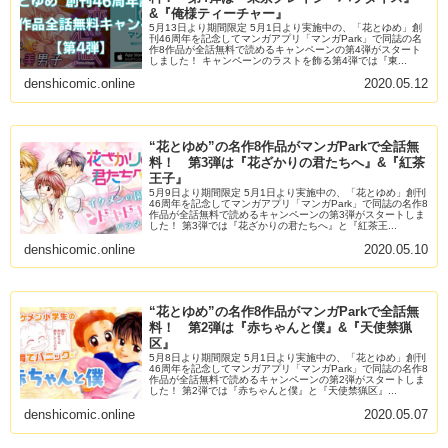
&『俺様ティーチャー』
5月13日より期間限定 5月1日より実施中の、「花とゆめ」創
刊46周年を記念してマンガアプリ「マンガPark」で同誌の名
作8作品が全話無料で読めるキャンペーンの第4弾がスタート
しました！ キャンペーンのラストを飾る第4弾では『東...
denshicomic.online
2020.05.12
“花とゆめ”の名作8作品がマンガParkで全話無
料！ 第3弾は『花ざかりの君たちへ』&『紅茶
王子』
5月9日より期間限定 5月1日より実施中の、「花とゆめ」創刊
46周年を記念してマンガアプリ「マンガPark」で同誌の名作8
作品が全話無料で読めるキャンペーンの第3弾がスタートしま
した！ 第3弾では『花ざかりの君たちへ』と『紅茶王...
denshicomic.online
2020.05.10
“花とゆめ”の名作8作品がマンガParkで全話無
料！ 第2弾は『赤ちゃんと僕』&『天使禁猟
区』
5月8日より期間限定 5月1日より実施中の、「花とゆめ」創刊
46周年を記念してマンガアプリ「マンガPark」で同誌の名作8
作品が全話無料で読めるキャンペーンの第2弾がスタートしま
した！ 第2弾では『赤ちゃんと僕』と『天使禁猟区』...
denshicomic.online
2020.05.07