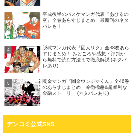
平成後半のバスケマンガ代表『あひるの
空』全巻あらすじまとめ 最新刊のネタ
バレも！
脱獄マンガ代表『囚人リク』全38巻あら
すじまとめ！ みどころや感想・評判か
ら無料で読む方法まで徹底解説 (ネタバ
レあり)
闇金マンガ『闇金ウシジマくん』全46巻
のあらすじまとめ 冷徹極悪&超暴利な
金融ストーリー (ネタバレあり)
デンコミ公式SNS