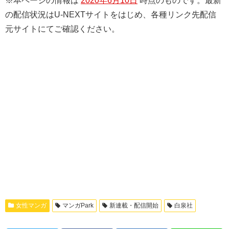
※本ページの情報は
2020年6月10日
時点のものです。最新
の配信状況はU-NEXTサイトをはじめ、各種リンク先配信
元サイトにてご確認ください。
女性マンガ
マンガPark
新連載・配信開始
白泉社