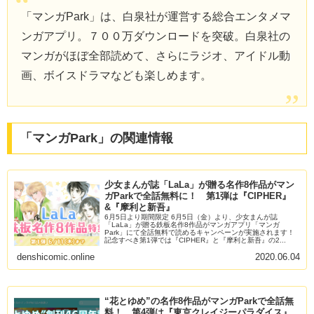
「マンガPark」は、白泉社が運営する総合エンタメマ
ンガアプリ。７００万ダウンロードを突破。白泉社の
マンガがほぼ全部読めて、さらにラジオ、アイドル動
画、ボイスドラマなども楽しめます。
「マンガPark」の関連情報
少女まんが誌「LaLa」が贈る名作8作品がマン
ガParkで全話無料に！ 第1弾は『CIPHER』
&『摩利と新吾』
6月5日より期間限定 6月5日（金）より、少女まんが誌
「LaLa」が贈る鉄板名作8作品がマンガアプリ「マンガ
Park」にて全話無料で読めるキャンペーンが実施されます！
記念すべき第1弾では『CIPHER』と『摩利と新吾』の2...
denshicomic.online
2020.06.04
“花とゆめ”の名作8作品がマンガParkで全話無
料！ 第4弾は『東京クレイジーパラダイス』